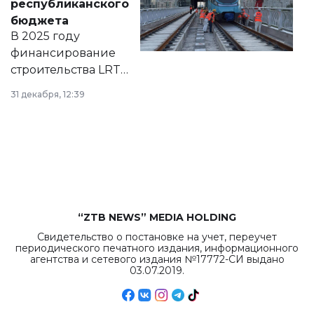
республиканского
правовых актов и
бюджета
на сайте маслихат
В 2025 году
города.
финансирование
строительства LRT
в Астане из
31 декабря, 12:39
республиканского
бюджета достигло
рекордных
объемов.
“ZTB NEWS” MEDIA HOLDING
Свидетельство о постановке на учет, переучет
периодического печатного издания, информационного
агентства и сетевого издания №17772-СИ выдано
03.07.2019.