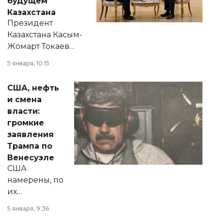
будущем
Казахстана
Президент
Казахстана Касым-
Жомарт Токаев
прокомментировал
5 января, 10:15
сразу несколько
актуальных тем —
США, нефть
от слухов о
и смена
политических
власти:
реформах до
громкие
вопросов армии,
заявления
экономики и
Трампа по
личного здоровья.
Венесуэле
США
намерены, по
их
утверждению,
5 января, 9:36
принести