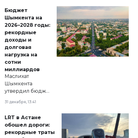
свободу
Бюджет
народу
Шымкента на
Венесуэлы.
2026–2028 годы:
рекордные
доходы и
долговая
нагрузка на
сотни
миллиардов
Маслихат
Шымкента
утвердил бюджет
города на 2026–
31 декабря, 13:41
2028 годы.
Соответствующий
LRT в Астане
документ
обошел дороги:
появился в базе
рекордные траты
нормативных