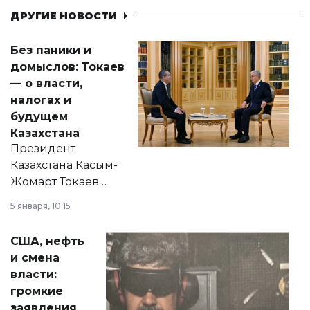
ДРУГИЕ НОВОСТИ
Без паники и
домыслов: Токаев
— о власти,
налогах и
будущем
Казахстана
Президент
Казахстана Касым-
Жомарт Токаев
прокомментировал
5 января, 10:15
сразу несколько
актуальных тем —
США, нефть
от слухов о
и смена
политических
власти:
реформах до
громкие
вопросов армии,
заявления