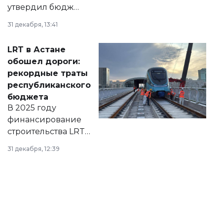
утвердил бюджет
города на 2026–
31 декабря, 13:41
2028 годы.
Соответствующий
LRT в Астане
документ
обошел дороги:
появился в базе
рекордные траты
нормативных
республиканского
правовых актов и
бюджета
на сайте маслихат
В 2025 году
города.
финансирование
строительства LRT
в Астане из
31 декабря, 12:39
республиканского
бюджета достигло
рекордных
объемов.