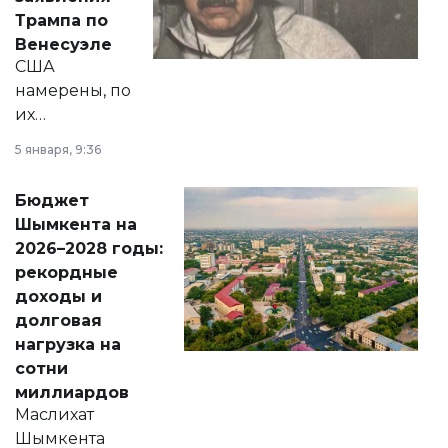
экономики и
Трампа по
личного здоровья.
Венесуэле
США
намерены, по
их
утверждению,
5 января, 9:36
принести
свободу
Бюджет
народу
Шымкента на
Венесуэлы.
2026–2028 годы:
рекордные
доходы и
долговая
нагрузка на
сотни
миллиардов
Маслихат
Шымкента