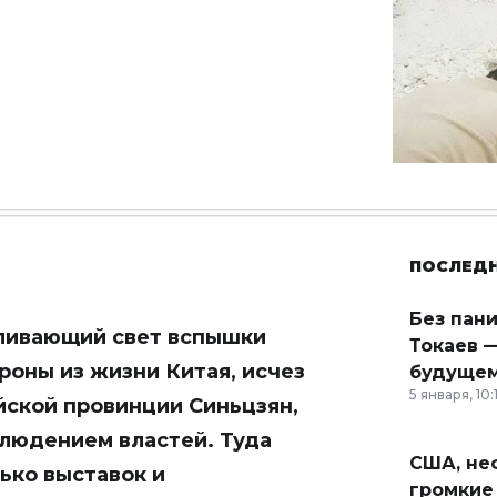
ПОСЛЕД
Без пан
оливающий свет вспышки
Токаев —
роны из жизни Китая, исчез
будущем
5 января, 10:
йской провинции Синьцзян,
блюдением властей. Туда
США, неф
ько выставок и
громкие