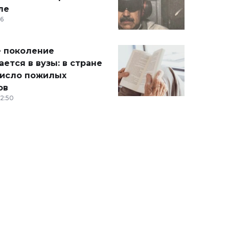
ле
36
 поколение
ется в вузы: в стране
число пожилых
ов
12:50