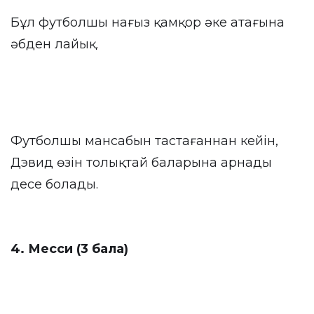
Бұл футболшы нағыз қамқор әке атағына
әбден лайық.
Футболшы мансабын тастағаннан кейін,
Дэвид өзін толықтай баларына арнады
десе болады.
4. Месси (3 бала)