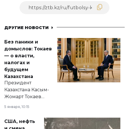
ДРУГИЕ НОВОСТИ
Без паники и
домыслов: Токаев
— о власти,
налогах и
будущем
Казахстана
Президент
Казахстана Касым-
Жомарт Токаев
прокомментировал
5 января, 10:15
сразу несколько
актуальных тем —
США, нефть
от слухов о
и смена