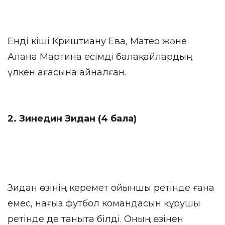
Енді кіші Криштиану Ева, Матео және
Алана Мартина есімді балақайлардың
үлкен ағасына айналған.
2. Зинедин Зидан (4 бала)
Зидан өзінің керемет ойыншы ретінде ғана
емес, нағыз футбол командасын құрушы
ретінде де таныта білді. Оның өзінен