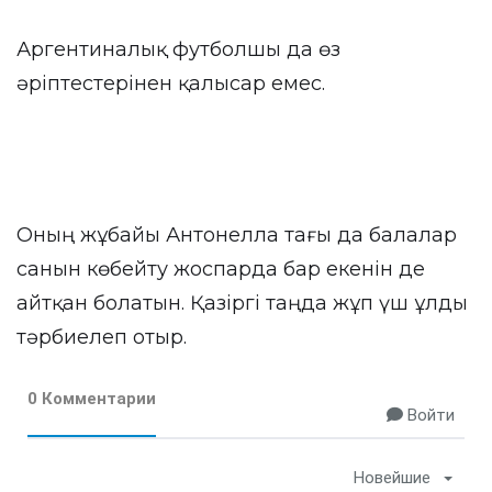
Аргентиналық футболшы да өз
әріптестерінен қалысар емес.
Оның жұбайы Антонелла тағы да балалар
санын көбейту жоспарда бар екенін де
айтқан болатын. Қазіргі таңда жұп үш ұлды
тәрбиелеп отыр.
0 Комментарии
Войти
Новейшие