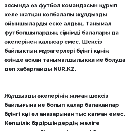
аясында өз футбол командасын құрып
келе жатқан көпбалалы жұлдызды
ойыншыларды еске алдық. Танымал
футболшылардың сүйкімді балалары да
әкелерінен қалысар емес. Шексіз
байлықтың мұрагерлері бүгінгі күннің
өзінде асқан танымалдылыққа ие болуда
деп хабарлайды
NUR.KZ
.
Жұлдызды әкелерінің жиған шексіз
байлығына ие болып қалар балақайлар
бүгінгі күні ел аназарынан тыс қалған емес.
Көпшілік бүлдіршіндердің желіге