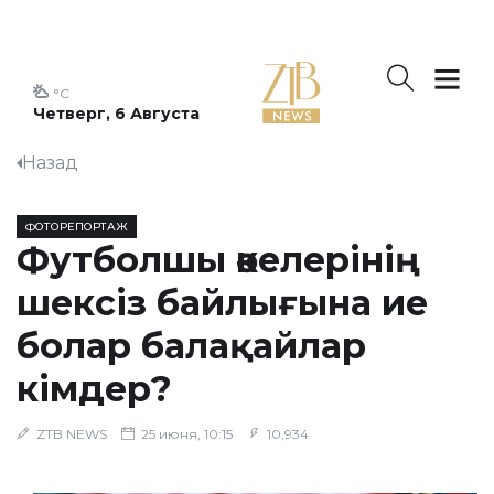
°C
Четверг, 6 Августа
Назад
ФОТОРЕПОРТАЖ
Футболшы әкелерінің
шексіз байлығына ие
болар балақайлар
кімдер?
ZTB NEWS
25 июня, 10:15
10,934