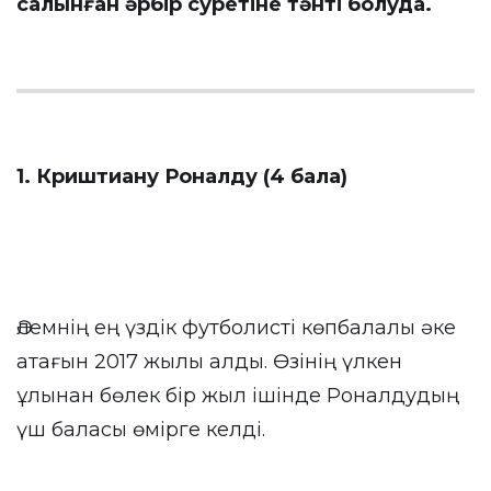
салынған әрбір суретіне тәнті болуда.
1. Криштиану Роналду (4 бала)
Әлемнің ең үздік футболисті көпбалалы әке
атағын 2017 жылы алды. Өзінің үлкен
ұлынан бөлек бір жыл ішінде Роналдудың
үш баласы өмірге келді.