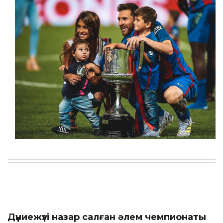
Дүниежүзі назар салған әлем чемпионаты