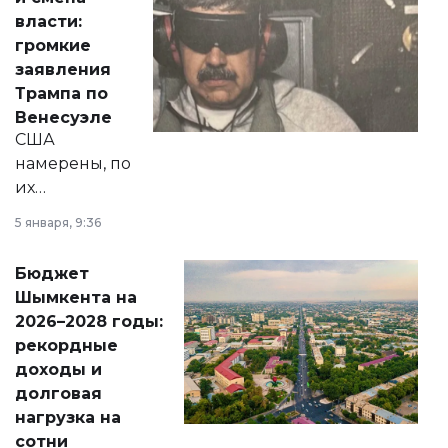
политических
власти:
реформах до
громкие
вопросов армии,
заявления
экономики и
Трампа по
личного здоровья.
Венесуэле
США
намерены, по
их
утверждению,
5 января, 9:36
принести
свободу
Бюджет
народу
Шымкента на
Венесуэлы.
2026–2028 годы:
рекордные
доходы и
долговая
нагрузка на
сотни