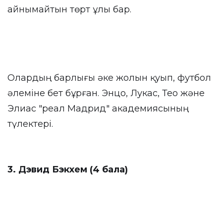
айнымайтын төрт ұлы бар.
Олардың барлығы әке жолын қуып, футбол
әлеміне бет бұрған. Энцо, Лукас, Тео және
Элиас "реал Мадрид" академиясының
түлектері.
3. Дэвид Бэкхем (4 бала)