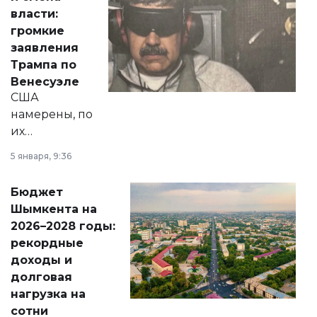
политических
власти:
реформах до
громкие
вопросов армии,
заявления
экономики и
Трампа по
личного здоровья.
Венесуэле
США
намерены, по
их
утверждению,
5 января, 9:36
принести
свободу
Бюджет
народу
Шымкента на
Венесуэлы.
2026–2028 годы:
рекордные
доходы и
долговая
нагрузка на
сотни