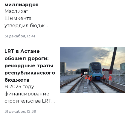
миллиардов
Маслихат
Шымкента
утвердил бюджет
города на 2026–
31 декабря, 13:41
2028 годы.
Соответствующий
LRT в Астане
документ
обошел дороги:
появился в базе
рекордные траты
нормативных
республиканского
правовых актов и
бюджета
на сайте маслихат
В 2025 году
города.
финансирование
строительства LRT
в Астане из
31 декабря, 12:39
республиканского
бюджета достигло
рекордных