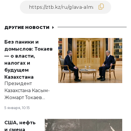
ДРУГИЕ НОВОСТИ
Без паники и
домыслов: Токаев
— о власти,
налогах и
будущем
Казахстана
Президент
Казахстана Касым-
Жомарт Токаев
прокомментировал
5 января, 10:15
сразу несколько
актуальных тем —
США, нефть
от слухов о
и смена