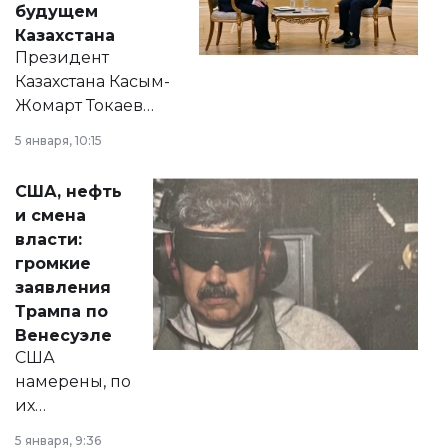
будущем
Казахстана
Президент
Казахстана Касым-
Жомарт Токаев
прокомментировал
5 января, 10:15
сразу несколько
актуальных тем —
США, нефть
от слухов о
и смена
политических
власти:
реформах до
громкие
вопросов армии,
заявления
экономики и
Трампа по
личного здоровья.
Венесуэле
США
намерены, по
их
утверждению,
5 января, 9:36