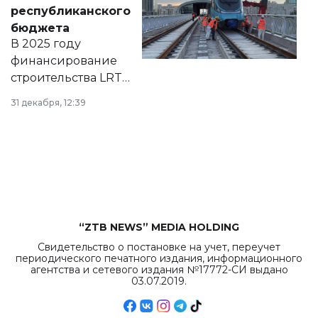
нормативных
республиканского
правовых актов и
бюджета
на сайте маслихат
В 2025 году
города.
финансирование
строительства LRT
в Астане из
31 декабря, 12:39
республиканского
бюджета достигло
рекордных
объемов.
“ZTB NEWS” MEDIA HOLDING
Свидетельство о постановке на учет, переучет
периодического печатного издания, информационного
агентства и сетевого издания №17772-СИ выдано
03.07.2019.