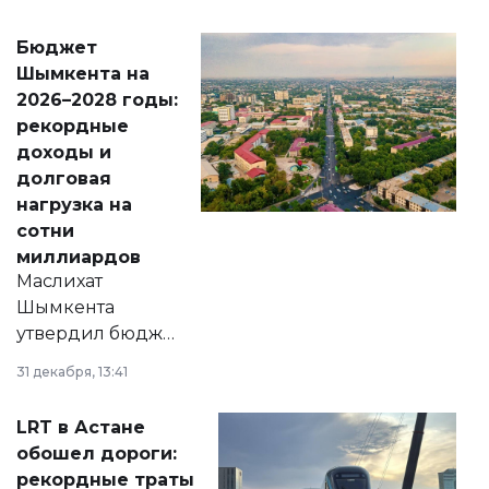
принести
свободу
Бюджет
народу
Шымкента на
Венесуэлы.
2026–2028 годы:
рекордные
доходы и
долговая
нагрузка на
сотни
миллиардов
Маслихат
Шымкента
утвердил бюджет
города на 2026–
31 декабря, 13:41
2028 годы.
Соответствующий
LRT в Астане
документ
обошел дороги:
появился в базе
рекордные траты