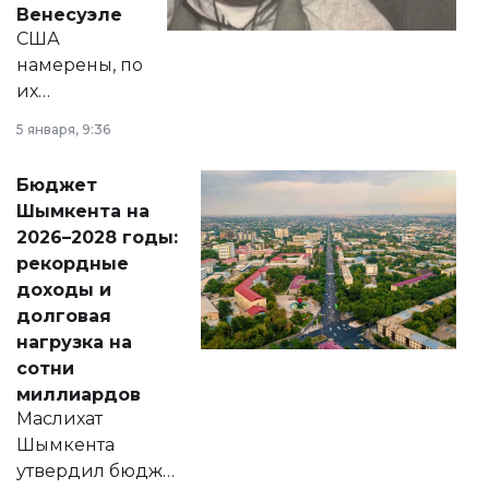
Венесуэле
США
намерены, по
их
утверждению,
5 января, 9:36
принести
свободу
Бюджет
народу
Шымкента на
Венесуэлы.
2026–2028 годы:
рекордные
доходы и
долговая
нагрузка на
сотни
миллиардов
Маслихат
Шымкента
утвердил бюджет