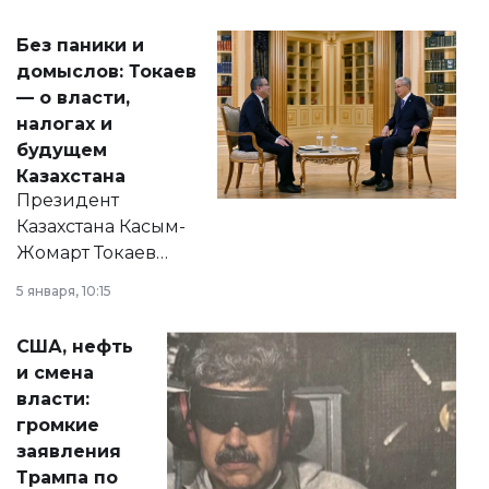
Без паники и
домыслов: Токаев
— о власти,
налогах и
будущем
Казахстана
Президент
Казахстана Касым-
Жомарт Токаев
прокомментировал
5 января, 10:15
сразу несколько
актуальных тем —
США, нефть
от слухов о
и смена
политических
власти:
реформах до
громкие
вопросов армии,
заявления
экономики и
Трампа по
личного здоровья.