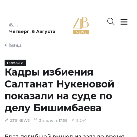
°C
Четверг, 6 Августа
Назад
НОВОСТИ
Кадры избиения
Салтанат Нукеновой
показали на суде по
делу Бишимбаева
ZTB NEWS
3 апреля, 17:56
9,244
Брат погибшей вышел из зала во время