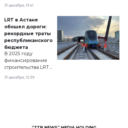
города на 2026–
31 декабря, 13:41
2028 годы.
Соответствующий
LRT в Астане
документ
обошел дороги:
появился в базе
рекордные траты
нормативных
республиканского
правовых актов и
бюджета
на сайте маслихат
В 2025 году
города.
финансирование
строительства LRT
в Астане из
31 декабря, 12:39
республиканского
бюджета достигло
рекордных
объемов.
“ZTB NEWS” MEDIA HOLDING