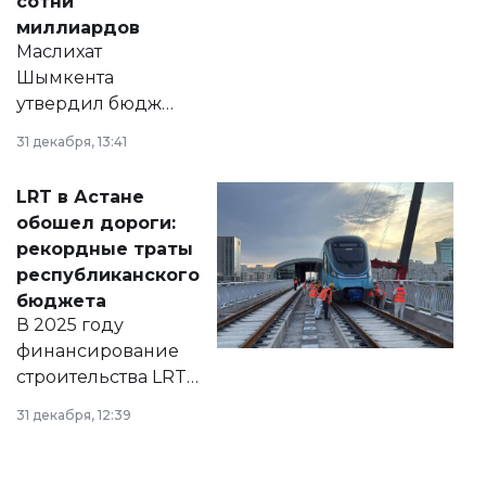
сотни
миллиардов
Маслихат
Шымкента
утвердил бюджет
города на 2026–
31 декабря, 13:41
2028 годы.
Соответствующий
LRT в Астане
документ
обошел дороги:
появился в базе
рекордные траты
нормативных
республиканского
правовых актов и
бюджета
на сайте маслихат
В 2025 году
города.
финансирование
строительства LRT
в Астане из
31 декабря, 12:39
республиканского
бюджета достигло
рекордных