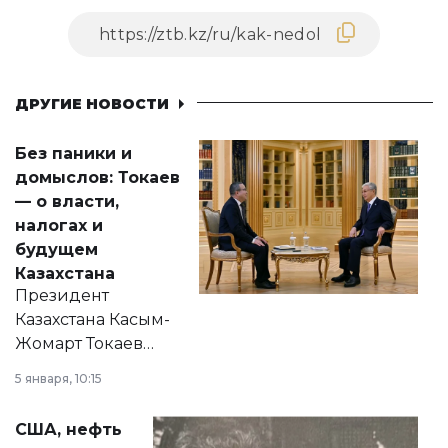
ДРУГИЕ НОВОСТИ
Без паники и
домыслов: Токаев
— о власти,
налогах и
будущем
Казахстана
Президент
Казахстана Касым-
Жомарт Токаев
прокомментировал
5 января, 10:15
сразу несколько
актуальных тем —
США, нефть
от слухов о