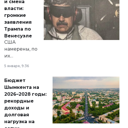
и смена
политических
власти:
реформах до
громкие
вопросов армии,
заявления
экономики и
Трампа по
личного здоровья.
Венесуэле
США
намерены, по
их
утверждению,
5 января, 9:36
принести
свободу
Бюджет
народу
Шымкента на
Венесуэлы.
2026–2028 годы:
рекордные
доходы и
долговая
нагрузка на