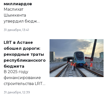
миллиардов
Маслихат
Шымкента
утвердил бюджет
города на 2026–
31 декабря, 13:41
2028 годы.
Соответствующий
LRT в Астане
документ
обошел дороги:
появился в базе
рекордные траты
нормативных
республиканского
правовых актов и
бюджета
на сайте маслихат
В 2025 году
города.
финансирование
строительства LRT
в Астане из
31 декабря, 12:39
республиканского
бюджета достигло
рекордных