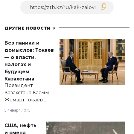
ДРУГИЕ НОВОСТИ
Без паники и
домыслов: Токаев
— о власти,
налогах и
будущем
Казахстана
Президент
Казахстана Касым-
Жомарт Токаев
прокомментировал
5 января, 10:15
сразу несколько
актуальных тем —
США, нефть
от слухов о
и смена