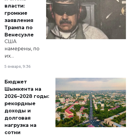
политических
власти:
реформах до
громкие
вопросов армии,
заявления
экономики и
Трампа по
личного здоровья.
Венесуэле
США
намерены, по
их
утверждению,
5 января, 9:36
принести
свободу
Бюджет
народу
Шымкента на
Венесуэлы.
2026–2028 годы:
рекордные
доходы и
долговая
нагрузка на
сотни