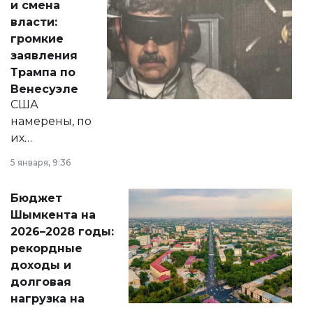
и смена
политических
власти:
реформах до
громкие
вопросов армии,
заявления
экономики и
Трампа по
личного здоровья.
Венесуэле
США
намерены, по
их
утверждению,
5 января, 9:36
принести
свободу
Бюджет
народу
Шымкента на
Венесуэлы.
2026–2028 годы:
рекордные
доходы и
долговая
нагрузка на