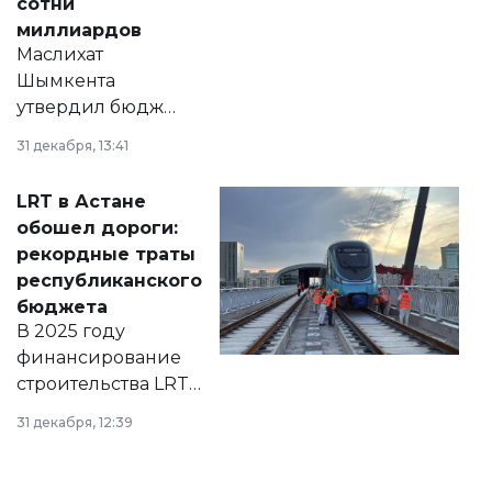
сотни
миллиардов
Маслихат
Шымкента
утвердил бюджет
города на 2026–
31 декабря, 13:41
2028 годы.
Соответствующий
LRT в Астане
документ
обошел дороги:
появился в базе
рекордные траты
нормативных
республиканского
правовых актов и
бюджета
на сайте маслихат
В 2025 году
города.
финансирование
строительства LRT
в Астане из
31 декабря, 12:39
республиканского
бюджета достигло
рекордных