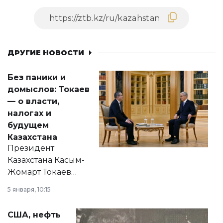
ДРУГИЕ НОВОСТИ
Без паники и
домыслов: Токаев
— о власти,
налогах и
будущем
Казахстана
Президент
Казахстана Касым-
Жомарт Токаев
прокомментировал
5 января, 10:15
сразу несколько
актуальных тем —
США, нефть
от слухов о