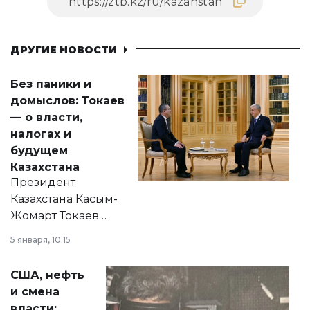
ДРУГИЕ НОВОСТИ
Без паники и
домыслов: Токаев
— о власти,
налогах и
будущем
Казахстана
Президент
Казахстана Касым-
Жомарт Токаев
прокомментировал
5 января, 10:15
сразу несколько
актуальных тем —
США, нефть
от слухов о
и смена
политических
власти: