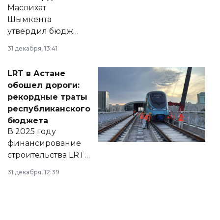
Маслихат
Шымкента
утвердил бюджет
города на 2026–
31 декабря, 13:41
2028 годы.
Соответствующий
LRT в Астане
документ
обошел дороги:
появился в базе
рекордные траты
нормативных
республиканского
правовых актов и
бюджета
на сайте маслихат
В 2025 году
города.
финансирование
строительства LRT
в Астане из
31 декабря, 12:39
республиканского
бюджета достигло
рекордных
объемов.