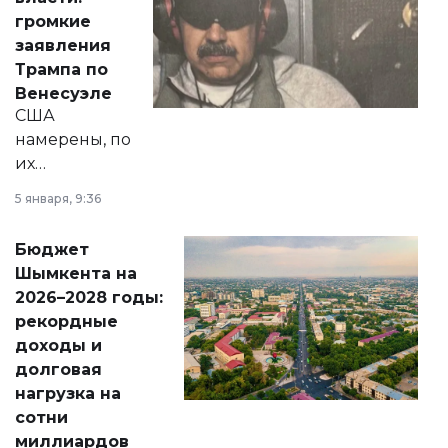
реформах до
громкие
вопросов армии,
заявления
экономики и
Трампа по
личного здоровья.
Венесуэле
США
намерены, по
их
утверждению,
5 января, 9:36
принести
свободу
Бюджет
народу
Шымкента на
Венесуэлы.
2026–2028 годы:
рекордные
доходы и
долговая
нагрузка на
сотни
миллиардов