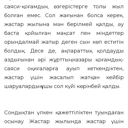
саяси-қоғамдық өзгерістерге толы жыл
болған емес. Сол жағынан болса керек,
жастар жылына мән берілмей қалды, әу
баста қойылған мақсат пен міндеттер
орындалмай жатыр деген сын көп еститін
болдық. Десе де, ақпараттық қолдаудың
аздығынан әрі жұрттың назары қоғамдық-
саяси оқиғаларға ауып кеткендіктен,
жастар үшін жасалып жатқан кейбір
шаруалардың ұшы сол күйі көрінбей қалды.
Сондықтан үлкен қажеттіліктен туындаған
осынау Жастар жылында жастар үшін