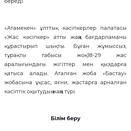
береді.
«Атамекен» ұлттық кәсіпкерлер палатасы
«Жас кәсіпкер» атты жаңа бағдарламаны
құрастырып шықты. Бұған жұмыссыз,
тұрақты табысы жоқ18-29 жас
аралығындағы жігіттер мен қыздарға
қатыса алады. Аталған жоба «Бастау»
жобасына ұқсас, яғни, жастарға арналған
кәсіптік оқытудың жаңа түрі.
Білім беру