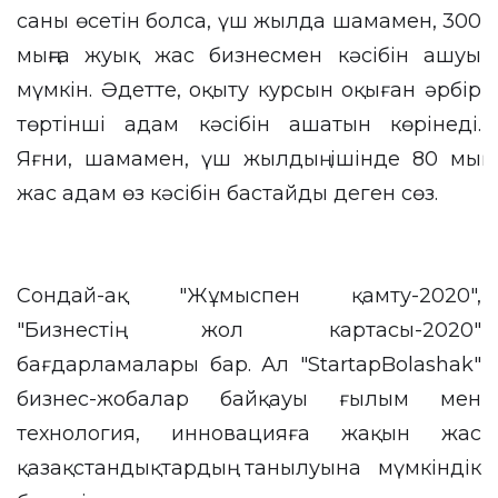
саны өсетін болса, үш жылда шамамен, 300
мыңға жуық жас бизнесмен кәсібін ашуы
мүмкін. Әдетте, оқыту курсын оқыған әрбір
төртінші адам кәсібін ашатын көрінеді.
Яғни, шамамен, үш жылдың ішінде 80 мың
жас адам өз кәсібін бастайды деген сөз.
Сондай-ақ "Жұмыспен қамту-2020",
"Бизнестің жол картасы-2020"
бағдарламалары бар. Ал "StartapBolashak"
бизнес-жобалар байқауы ғылым мен
технология, инновацияға жақын жас
қазақстандықтардың танылуына мүмкіндік