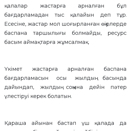
қалалар жастарға арналған бұл
бағдарламадан тыс қалайын деп тұр.
Есесіне, жастар мол шоғырланған өңірлерде
баспана таршылығы болмайды, ресурс
басым аймақтарға жұмсалмақ.
Үкімет жастарға арналған баспана
бағдарламасын осы жылдың басында
дайындап, жылдың соңына дейін пәтер
үлестіруі керек болатын.
Қараша айынан бастап үш қалада да