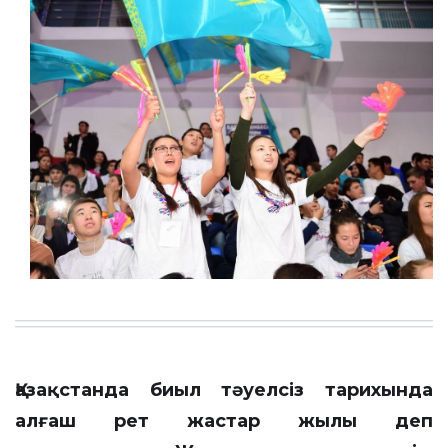
Қазақстанда биыл тәуелсіз тарихында
алғаш рет жастар жылы деп