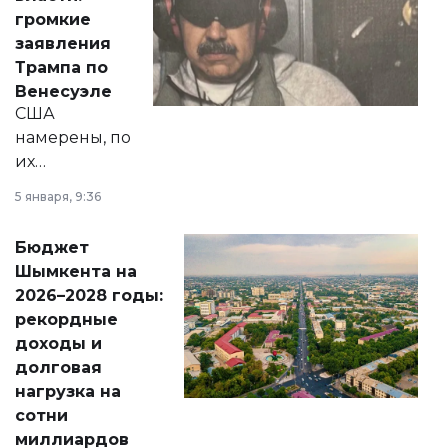
реформах до
громкие
вопросов армии,
заявления
экономики и
Трампа по
личного здоровья.
Венесуэле
США
намерены, по
их
утверждению,
5 января, 9:36
принести
свободу
Бюджет
народу
Шымкента на
Венесуэлы.
2026–2028 годы:
рекордные
доходы и
долговая
нагрузка на
сотни
миллиардов