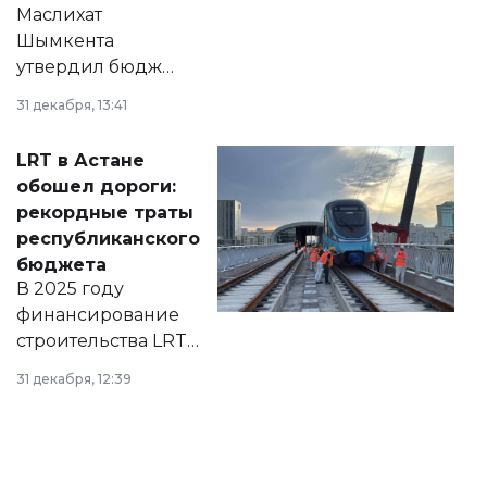
Маслихат
Шымкента
утвердил бюджет
города на 2026–
31 декабря, 13:41
2028 годы.
Соответствующий
LRT в Астане
документ
обошел дороги:
появился в базе
рекордные траты
нормативных
республиканского
правовых актов и
бюджета
на сайте маслихат
В 2025 году
города.
финансирование
строительства LRT
в Астане из
31 декабря, 12:39
республиканского
бюджета достигло
рекордных
объемов.