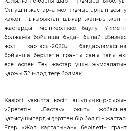
қойылған ең басты шарт – жұмысының болуы.
Ол үшін жастарға мол жұмыс орнын ұсыну
қажет. Тығырықтан шығар жалғыз жол –
жастарды кәсіпкерлікке баулу. Үкіметтің
болжамы бойынша бұдан былай «Бизнес
жол картасы-2020» бағдарламасына
бойынша берілетін гранты саны тағы екі
есе өспек. Тек жастар үшін жұмсалатын
қаржы 32 млрд теңге болмақ.
Қазіргі уақытта кәсіп ашудың қыр-сырын
үйрететін «Бастау» оқыту жобасына
қатысушылардың төрттен бір бөлігі – жастар.
Егер «Жол картасынан» берілетін грант