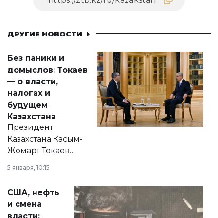
ДРУГИЕ НОВОСТИ
Без паники и
домыслов: Токаев
— о власти,
налогах и
будущем
Казахстана
Президент
Казахстана Касым-
Жомарт Токаев
прокомментировал
5 января, 10:15
сразу несколько
актуальных тем —
США, нефть
от слухов о
и смена
политических
власти: