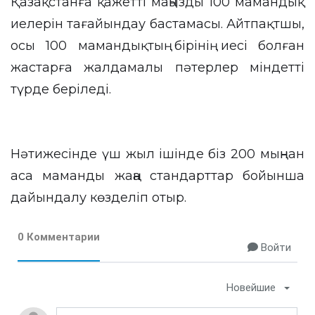
Қазақстанға қажетті маңызды 100 мамандық
иелерін тағайындау бастамасы. Айтпақтшы,
осы 100 мамандықтың бірінің иесі болған
жастарға жалдамалы пәтерлер міндетті
түрде беріледі.
Нәтижесінде үш жыл ішінде біз 200 мыңнан
аса маманды жаңа стандарттар бойынша
дайындалу көзделіп отыр.
0 Комментарии
Войти
Новейшие