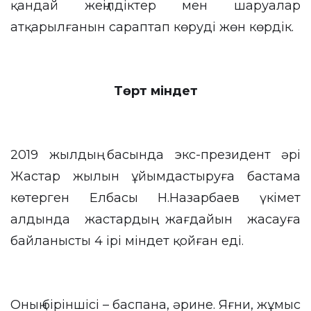
қандай жеңілдіктер мен шаруалар
атқарылғанын сараптап көруді жөн көрдік.
Төрт міндет
2019 жылдың басында экс-президент әрі
Жастар жылын ұйымдастыруға бастама
көтерген Елбасы Н.Назарбаев үкімет
алдында жастардың жағдайын жасауға
байланысты 4 ірі міндет қойған еді.
Оның біріншісі – баспана, әрине. Яғни, жұмыс