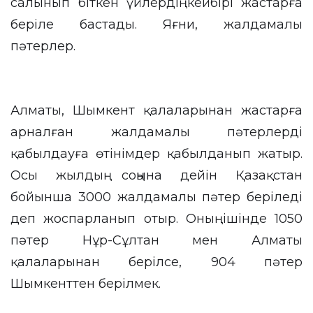
салынып біткен үйлердің кейбірі жастарға
беріле бастады
. Яғни, жалдамалы
пәтерлер.
Алматы, Шымкент қалаларынан жастарға
арналған жалдамалы пәтерлерді
қабылдауға өтінімдер қабылданып жатыр.
Осы жылдың соңына дейін Қазақстан
бойынша 3000 жалдамалы пәтер беріледі
деп жоспарланып отыр. Оның ішінде 1050
пәтер Нұр-Сұлтан мен Алматы
қалаларынан берілсе, 904 пәтер
Шымкенттен берілмек.