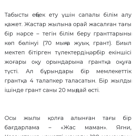
Табысты еңбек ету үшін сапалы білім алу
қажет. Жастар жылына орай жасалған тағы
бір нәрсе – тегін білім беру гранттарының
көп бөлінуі (70 мыңға жуық грант). Биыл
мектеп бітірген түлектердің әрбір екіншісі
жоғары оқу орындарына грантқа оқуға
түсті. Ал бұрындары бір мемлекеттік
грантқа 4 талапкер таласатын. Бір жылдың
ішінде грант саны 20 мыңдай өсті.
Осы жылы қолға алынған тағы бір
бағдарлама – «Жас маман». Яғни,