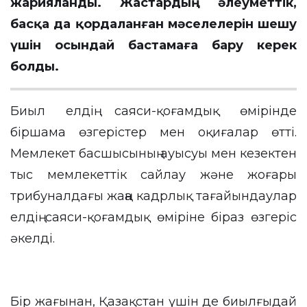
жарияланды. Жастардың әлеуметтік,
басқа да қордаланған мәселелерін шешу
үшін осындай бастамаға бару керек
болды.
Биыл елдің саяси-қоғамдық өмірінде
біршама өзгерістер мен оқиғалар өтті.
Мемлекет басшысының ауысуы мен кезектен
тыс мемлекеттік сайлау және жоғары
трибуналдағы жаңа кадрлық тағайындаулар
елдің саяси-қоғамдық өміріне біраз өзгеріс
әкелді.
Бір жағынан, Қазақстан үшін де биылғыдай