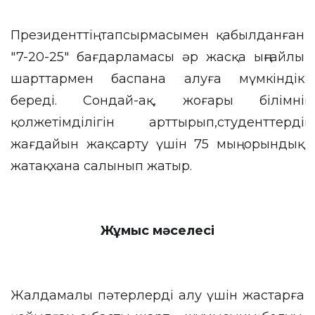
Президенттің тапсырмасымен қабылданған
"7-20-25" бағдарламасы әр жасқа ыңғайлы
шарттармен баспана алуға мүмкіндік
береді. Сондай-ақ, жоғары білімнің
қолжетімділігін арттырып,студенттердің
жағдайын жақсарту үшін 75 мың орындық
жатақхана салынып жатыр.
Жұмыс мәселесі
Жалдамалы пәтерлерді алу үшін жастарға