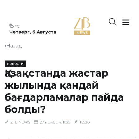
°C
Четверг, 6 Августа
Назад
НОВОСТИ
​Қазақстанда жастар
жылында қандай
бағдарламалар пайда
болды?
ZTB NEWS
27 ноября, 11:25
11,520