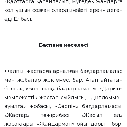
«Қарттарға қарайласып, мүгедек жандарға
қол ұшын созған олардың еңбегі ерен» деген
еді Елбасы.
Баспана мәселесі
Жалпы, жастарға арналған бағдарламалар
мен жобалар жоқ емес, бар. Атап айтатын
болсақ, «Болашақ» бағдарламасы, «Дарын»
мемлекеттік жастар сыйлығы, «Дипломмен
ауылға» жобасы, «Серпін» бағдарламасы,
«Жастар» тәжірибесі, «Жасыл ел»
жасақтары, «Жайдарман» ойындары – бәрі