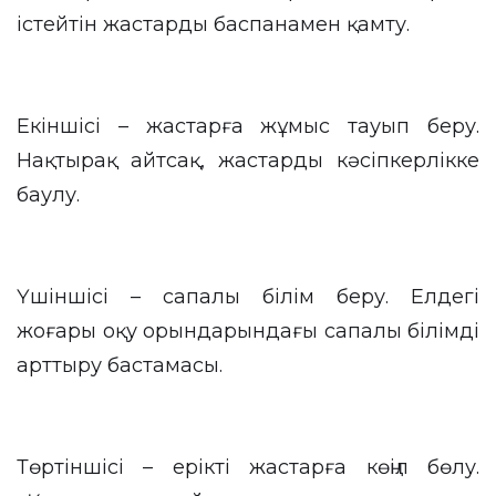
істейтін жастарды баспанамен қамту.
Екіншісі – жастарға жұмыс тауып беру.
Нақтырақ айтсақ, жастарды кәсіпкерлікке
баулу.
Үшіншісі – сапалы білім беру. Елдегі
жоғары оқу орындарындағы сапалы білімді
арттыру бастамасы.
Төртіншісі – ерікті жастарға көңіл бөлу.