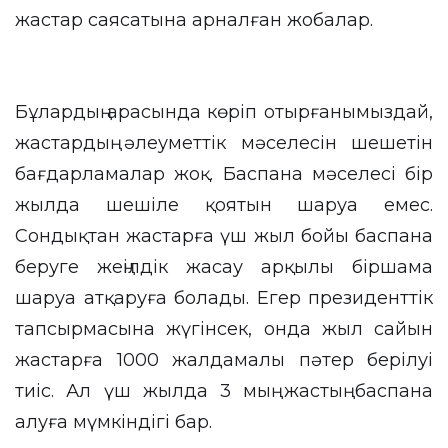
жастар саясатына арналған жобалар.
Бұлардың арасында көріп отырғанымыздай,
жастардың әлеуметтік мәселесін шешетін
бағдарламалар жоқ. Баспана мәселесі бір
жылда шешіле қоятын шаруа емес.
Сондықтан жастарға үш жыл бойы баспана
беруге жеңілдік жасау арқылы біршама
шаруа атқаруға болады. Егер президенттік
тапсырмасына жүгінсек, онда жыл сайын
жастарға 1000 жалдамалы пәтер берілуі
тиіс. Ал үш жылда 3 мың жастың баспана
алуға мүмкіндігі бар.