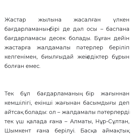
Жастар жылына жасалған үлкен
бағдарламаның бірі де дәл осы – баспана
бағдарламасы десек болады. Бұған дейін
жастарға жалдамалы пәтерлер беріліп
келгенімен, биылғыдай жеңілдіктер бұрын
болған емес.
Тек бұл бағдарламаның бір жағыннан
кемшілігі, екінші жағынан басымдығы деп
айтсақ болады: ол – жалдамалы пәтерлердің
тек үш қалада ғана – Алматы, Нұр-Сұлтан,
Шымкент ғана берілуі. Басқа аймақтық