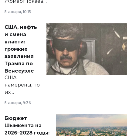
Жомарт Токаев
прокомментировал
5 января, 10:15
сразу несколько
актуальных тем —
США, нефть
от слухов о
и смена
политических
власти:
реформах до
громкие
вопросов армии,
заявления
экономики и
Трампа по
личного здоровья.
Венесуэле
США
намерены, по
их
утверждению,
5 января, 9:36
принести
свободу
Бюджет
народу
Шымкента на
Венесуэлы.
2026–2028 годы: