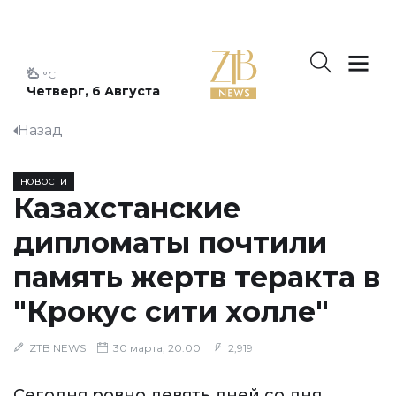
°C
Четверг, 6 Августа
Назад
НОВОСТИ
Казахстанские
дипломаты почтили
память жертв теракта в
"Крокус сити холле"
ZTB NEWS
30 марта, 20:00
2,919
Сегодня ровно девять дней со дня