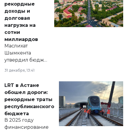
рекордные
доходы и
долговая
нагрузка на
сотни
миллиардов
Маслихат
Шымкента
утвердил бюджет
города на 2026–
31 декабря, 13:41
2028 годы.
Соответствующий
LRT в Астане
документ
обошел дороги:
появился в базе
рекордные траты
нормативных
республиканского
правовых актов и
бюджета
на сайте маслихат
В 2025 году
города.
финансирование