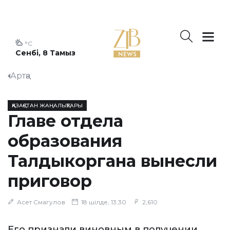
°C
Сенбі, 8 Тамыз
Артқа
ҚАЗАҚСТАН ЖАҢАЛЫҚТАРЫ
Главе отдела
образования
Талдыкоргана вынесли
приговор
Асет Смагулов
18 шілде, 13:30
2,610
Его признали виновным в получении