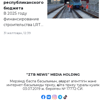
республиканского
правовых актов и
бюджета
на сайте маслихат
В 2025 году
города.
финансирование
строительства LRT
в Астане из
31 желтоқсан, 12:39
республиканского
бюджета достигло
рекордных
объемов.
“ZTB NEWS” MEDIA HOLDING
Мерзімді баспа басылымын, ақпарат агенттігін және
интернет-басылымды тіркеу, қайта тіркеу туралы куәлік
03.07.2019 ж. берілген № 17772-СИ.