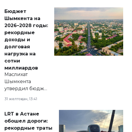
принести
свободу
Бюджет
народу
Шымкента на
Венесуэлы.
2026–2028 годы:
рекордные
доходы и
долговая
нагрузка на
сотни
миллиардов
Маслихат
Шымкента
утвердил бюджет
города на 2026–
31 желтоқсан, 13:41
2028 годы.
Соответствующий
LRT в Астане
документ
обошел дороги:
появился в базе
рекордные траты
нормативных