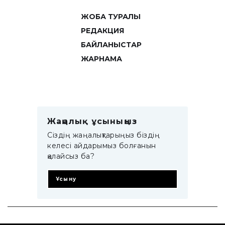
ЖОБА ТУРАЛЫ
РЕДАКЦИЯ
БАЙЛАНЫСТАР
ЖАРНАМА
Жаңалық ұсыныңыз
Сіздің жаңалықтарыңыз біздің
келесі айдарымыз болғанын
қалайсыз ба?
Ұсыну