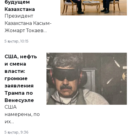
будущем
Казахстана
Президент
Казахстана Касым-
Жомарт Токаев
прокомментировал
5 қаңтар, 10:15
сразу несколько
актуальных тем —
США, нефть
от слухов о
и смена
политических
власти:
реформах до
громкие
вопросов армии,
заявления
экономики и
Трампа по
личного здоровья.
Венесуэле
США
намерены, по
их
утверждению,
5 қаңтар, 9:36