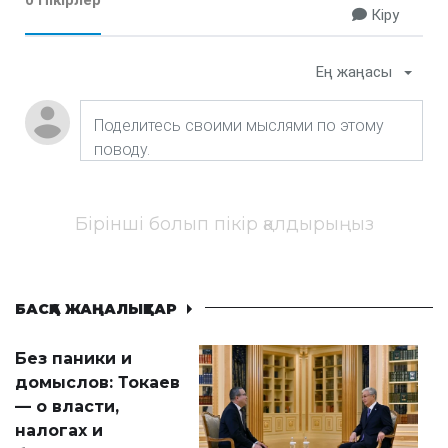
0 Пікірлер
Кіру
Ең жаңасы
Бірінші болып пікір қалдырыңыз
БАСҚА ЖАҢАЛЫҚТАР
Без паники и
домыслов: Токаев
— о власти,
налогах и