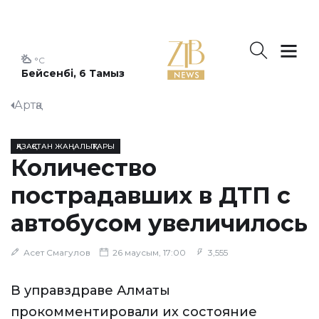
°C
Бейсенбі, 6 Тамыз
Артқа
ҚАЗАҚСТАН ЖАҢАЛЫҚТАРЫ
Количество
пострадавших в ДТП с
автобусом увеличилось
Асет Смагулов
26 маусым, 17:00
3,555
В управздраве Алматы
прокомментировали их состояние