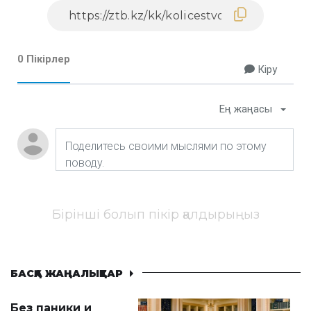
0 Пікірлер
Кіру
Ең жаңасы
Бірінші болып пікір қалдырыңыз
БАСҚА ЖАҢАЛЫҚТАР
Без паники и