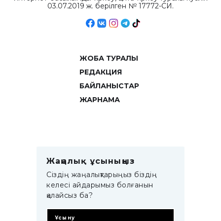
03.07.2019 ж. берілген № 17772-СИ.
ЖОБА ТУРАЛЫ
РЕДАКЦИЯ
БАЙЛАНЫСТАР
ЖАРНАМА
Жаңалық ұсыныңыз
Сіздің жаңалықтарыңыз біздің
келесі айдарымыз болғанын
қалайсыз ба?
Ұсыну