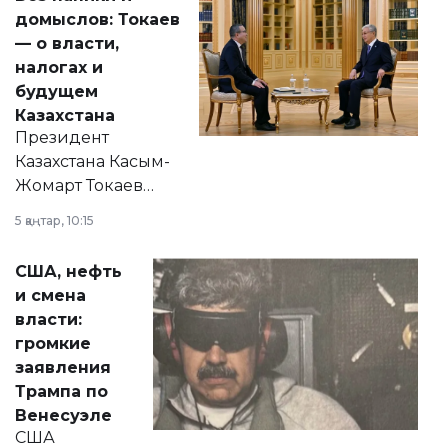
домыслов: Токаев
— о власти,
налогах и
будущем
Казахстана
Президент
Казахстана Касым-
Жомарт Токаев
прокомментировал
5 қаңтар, 10:15
сразу несколько
актуальных тем —
США, нефть
от слухов о
и смена
политических
власти:
реформах до
громкие
вопросов армии,
заявления
экономики и
Трампа по
личного здоровья.
Венесуэле
США