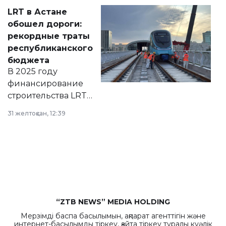
Соответствующий
LRT в Астане
документ
обошел дороги:
появился в базе
рекордные траты
нормативных
республиканского
правовых актов и
бюджета
на сайте маслихат
В 2025 году
города.
финансирование
строительства LRT
в Астане из
31 желтоқсан, 12:39
республиканского
бюджета достигло
рекордных
объемов.
“ZTB NEWS” MEDIA HOLDING
Мерзімді баспа басылымын, ақпарат агенттігін және
интернет-басылымды тіркеу, қайта тіркеу туралы куәлік