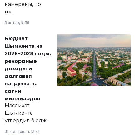
намерены, по
их
утверждению,
5 қаңтар, 9:36
принести
свободу
Бюджет
народу
Шымкента на
Венесуэлы.
2026–2028 годы:
рекордные
доходы и
долговая
нагрузка на
сотни
миллиардов
Маслихат
Шымкента
утвердил бюджет
города на 2026–
31 желтоқсан, 13:41
2028 годы.