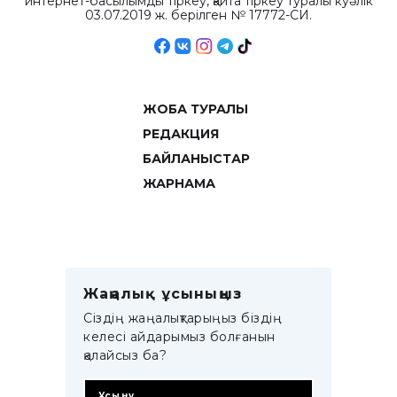
интернет-басылымды тіркеу, қайта тіркеу туралы куәлік
03.07.2019 ж. берілген № 17772-СИ.
ЖОБА ТУРАЛЫ
РЕДАКЦИЯ
БАЙЛАНЫСТАР
ЖАРНАМА
Жаңалық ұсыныңыз
Сіздің жаңалықтарыңыз біздің
келесі айдарымыз болғанын
қалайсыз ба?
Ұсыну