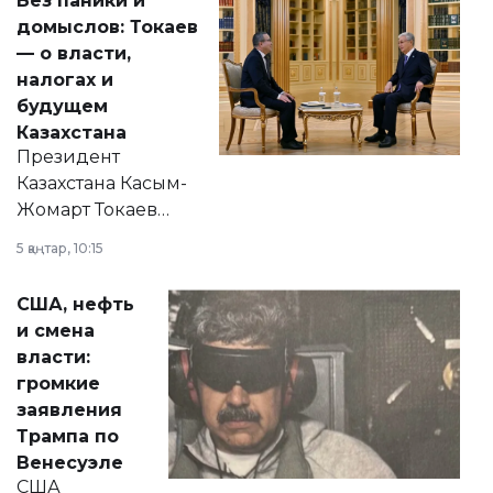
Без паники и
домыслов: Токаев
— о власти,
налогах и
будущем
Казахстана
Президент
Казахстана Касым-
Жомарт Токаев
прокомментировал
5 қаңтар, 10:15
сразу несколько
актуальных тем —
США, нефть
от слухов о
и смена
политических
власти:
реформах до
громкие
вопросов армии,
заявления
экономики и
Трампа по
личного здоровья.
Венесуэле
США