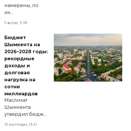
намерены, по
их
утверждению,
5 қаңтар, 9:36
принести
свободу
Бюджет
народу
Шымкента на
Венесуэлы.
2026–2028 годы:
рекордные
доходы и
долговая
нагрузка на
сотни
миллиардов
Маслихат
Шымкента
утвердил бюджет
города на 2026–
31 желтоқсан, 13:41
2028 годы.