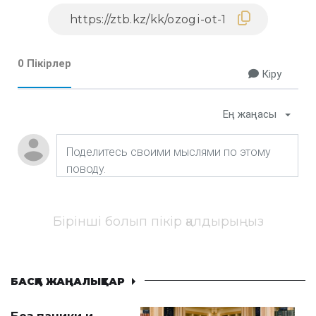
0 Пікірлер
Кіру
Ең жаңасы
Бірінші болып пікір қалдырыңыз
БАСҚА ЖАҢАЛЫҚТАР