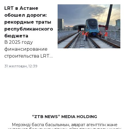
Соответствующий
LRT в Астане
документ
обошел дороги:
появился в базе
рекордные траты
нормативных
республиканского
правовых актов и
бюджета
на сайте маслихат
В 2025 году
города.
финансирование
строительства LRT
в Астане из
31 желтоқсан, 12:39
республиканского
бюджета достигло
рекордных
объемов.
“ZTB NEWS” MEDIA HOLDING
Мерзімді баспа басылымын, ақпарат агенттігін және