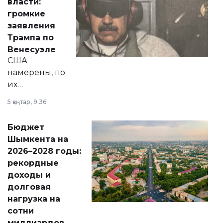
власти:
реформах до
громкие
вопросов армии,
заявления
экономики и
Трампа по
личного здоровья.
Венесуэле
США
намерены, по
их
утверждению,
5 қаңтар, 9:36
принести
свободу
Бюджет
народу
Шымкента на
Венесуэлы.
2026–2028 годы:
рекордные
доходы и
долговая
нагрузка на
сотни
миллиардов