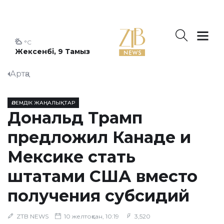
°C
Жексенбі, 9 Тамыз
Артқа
ӘЛЕМДІК ЖАҢАЛЫҚТАР
Дональд Трамп
предложил Канаде и
Мексике стать
штатами США вместо
получения субсидий
ZTB NEWS
10 желтоқсан, 10:19
3,520