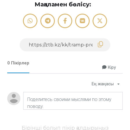
Мақаламен бөлісу:
0 Пікірлер
Кіру
Ең жаңасы
Бірінші болып пікір қалдырыңыз