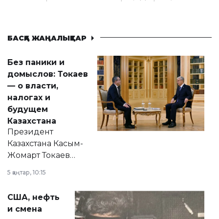
БАСҚА ЖАҢАЛЫҚТАР
Без паники и
домыслов: Токаев
— о власти,
налогах и
будущем
Казахстана
Президент
Казахстана Касым-
Жомарт Токаев
прокомментировал
5 қаңтар, 10:15
сразу несколько
актуальных тем —
США, нефть
от слухов о
и смена
политических