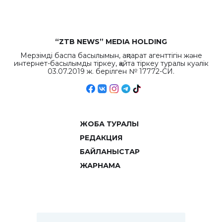
“ZTB NEWS” MEDIA HOLDING
Мерзімді баспа басылымын, ақпарат агенттігін және
интернет-басылымды тіркеу, қайта тіркеу туралы куәлік
03.07.2019 ж. берілген № 17772-СИ.
ЖОБА ТУРАЛЫ
РЕДАКЦИЯ
БАЙЛАНЫСТАР
ЖАРНАМА