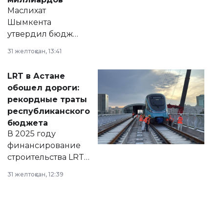
Маслихат
Шымкента
утвердил бюджет
города на 2026–
31 желтоқсан, 13:41
2028 годы.
Соответствующий
LRT в Астане
документ
обошел дороги:
появился в базе
рекордные траты
нормативных
республиканского
правовых актов и
бюджета
на сайте маслихат
В 2025 году
города.
финансирование
строительства LRT
в Астане из
31 желтоқсан, 12:39
республиканского
бюджета достигло
рекордных
объемов.