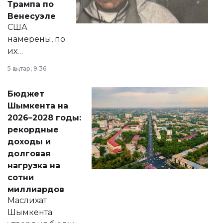
Трампа по
личного здоровья.
Венесуэле
США
намерены, по
их
утверждению,
5 қаңтар, 9:36
принести
свободу
Бюджет
народу
Шымкента на
Венесуэлы.
2026–2028 годы:
рекордные
доходы и
долговая
нагрузка на
сотни
миллиардов
Маслихат
Шымкента