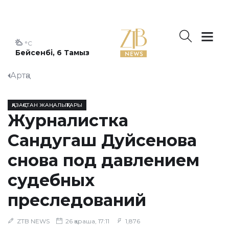
°C
Бейсенбі, 6 Тамыз
Артқа
ҚАЗАҚСТАН ЖАҢАЛЫҚТАРЫ
Журналистка
Сандугаш Дуйсенова
снова под давлением
судебных
преследований
ZTB NEWS
26 қараша, 17:11
1,876