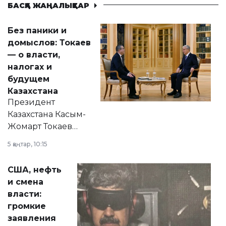
БАСҚА ЖАҢАЛЫҚТАР
Без паники и
домыслов: Токаев
— о власти,
налогах и
будущем
Казахстана
Президент
Казахстана Касым-
Жомарт Токаев
прокомментировал
5 қаңтар, 10:15
сразу несколько
актуальных тем —
США, нефть
от слухов о
и смена
политических
власти:
реформах до
громкие
вопросов армии,
заявления
экономики и