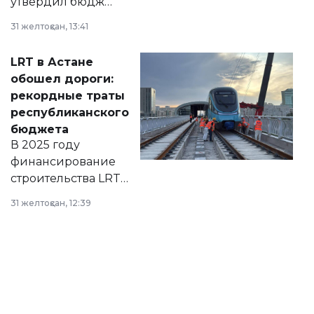
утвердил бюджет
города на 2026–
31 желтоқсан, 13:41
2028 годы.
Соответствующий
LRT в Астане
документ
обошел дороги:
появился в базе
рекордные траты
нормативных
республиканского
правовых актов и
бюджета
на сайте маслихат
В 2025 году
города.
финансирование
строительства LRT
в Астане из
31 желтоқсан, 12:39
республиканского
бюджета достигло
рекордных
объемов.