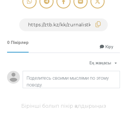
0 Пікірлер
Кіру
Ең жаңасы
Бірінші болып пікір қалдырыңыз