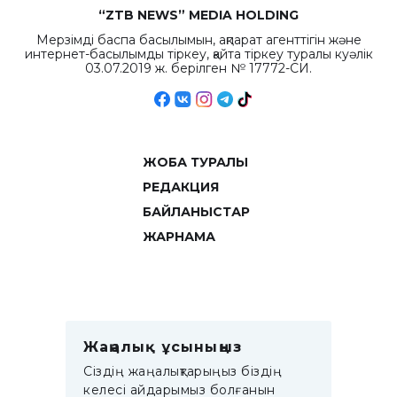
“ZTB NEWS” MEDIA HOLDING
Мерзімді баспа басылымын, ақпарат агенттігін және
интернет-басылымды тіркеу, қайта тіркеу туралы куәлік
03.07.2019 ж. берілген № 17772-СИ.
ЖОБА ТУРАЛЫ
РЕДАКЦИЯ
БАЙЛАНЫСТАР
ЖАРНАМА
Жаңалық ұсыныңыз
Сіздің жаңалықтарыңыз біздің
келесі айдарымыз болғанын