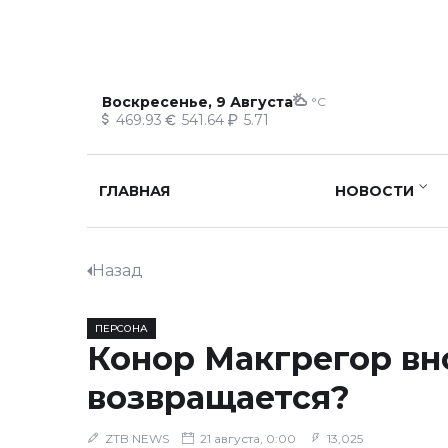
Воскресенье, 9 Августа
°C
469.93
541.64
5.71
ГЛАВНАЯ
НОВОСТИ
Назад
ПЕРСОНА
Конор Макгрегор вн
возвращается?
ZTB NEWS
21 августа, 0:00
13,025