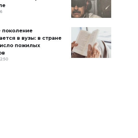
ле
36
 поколение
ется в вузы: в стране
число пожилых
ов
12:50