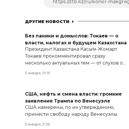
ДРУГИЕ НОВОСТИ
Без паники и домыслов: Токаев — о
власти, налогах и будущем Казахстана
Президент Казахстана Касым-Жомарт
Токаев прокомментировал сразу
несколько актуальных тем — от слухов о
политических реформах до вопросов
5 января, 10:15
армии, экономики и личного здоровья.
США, нефть и смена власти: громкие
заявления Трампа по Венесуэле
США намерены, по их утверждению,
принести свободу народу Венесуэлы.
5 января, 9:36