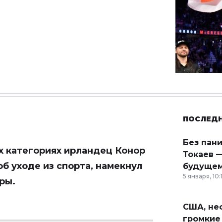
ПОСЛЕД
Без пан
х категориях ирландец Конор
Токаев —
об уходе из спорта, намекнул
будущем
5 января, 10:
ры.
США, неф
громкие