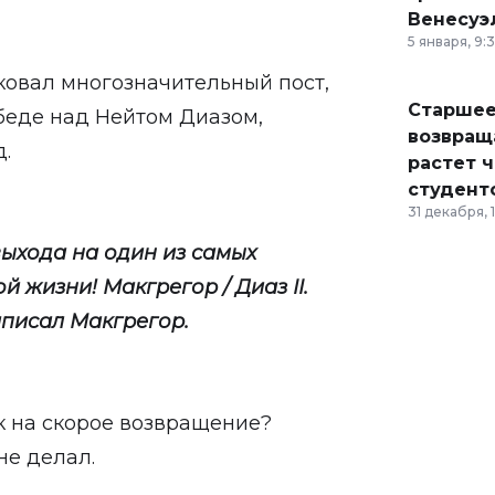
Венесуэ
5 января, 9:
ковал многозначительный пост,
Старшее
беде над Нейтом Диазом,
возвраща
.
растет 
студент
31 декабря, 
выхода на один из самых
 жизни! Макгрегор / Диаз II.
написал Макгрегор.
ек на скорое возвращение?
не делал.