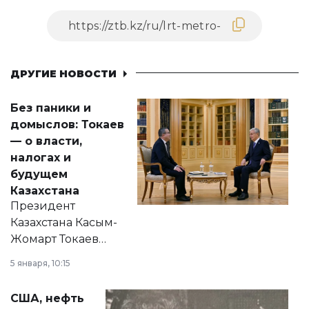
ДРУГИЕ НОВОСТИ
Без паники и
домыслов: Токаев
— о власти,
налогах и
будущем
Казахстана
Президент
Казахстана Касым-
Жомарт Токаев
прокомментировал
5 января, 10:15
сразу несколько
актуальных тем —
США, нефть
от слухов о