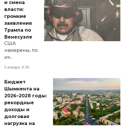
и смена
политических
власти:
реформах до
громкие
вопросов армии,
заявления
экономики и
Трампа по
личного здоровья.
Венесуэле
США
намерены, по
их
утверждению,
5 января, 9:36
принести
свободу
Бюджет
народу
Шымкента на
Венесуэлы.
2026–2028 годы:
рекордные
доходы и
долговая
нагрузка на