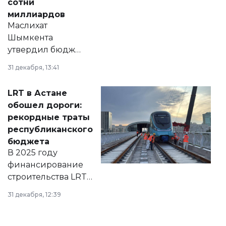
сотни
миллиардов
Маслихат
Шымкента
утвердил бюджет
города на 2026–
31 декабря, 13:41
2028 годы.
Соответствующий
LRT в Астане
документ
обошел дороги:
появился в базе
рекордные траты
нормативных
республиканского
правовых актов и
бюджета
на сайте маслихат
В 2025 году
города.
финансирование
строительства LRT
в Астане из
31 декабря, 12:39
республиканского
бюджета достигло
рекордных