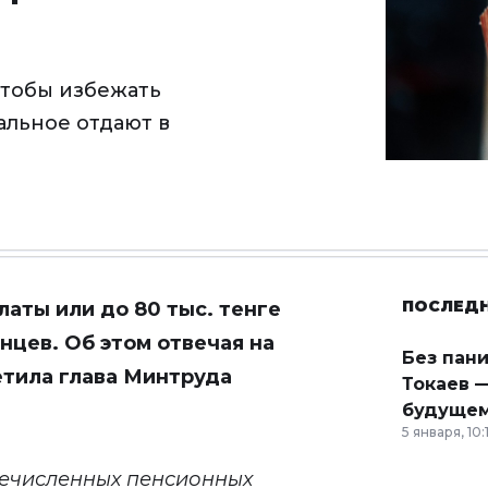
чтобы избежать
тальное отдают в
ПОСЛЕД
аты или до 80 тыс. тенге
нцев. Об этом отвечая на
Без пан
етила глава Минтруда
Токаев —
будущем
5 января, 10:
еречисленных пенсионных