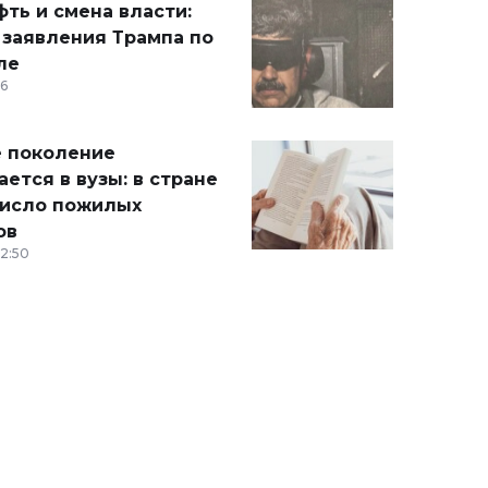
ть и смена власти:
 заявления Трампа по
ле
36
 поколение
ется в вузы: в стране
число пожилых
ов
12:50