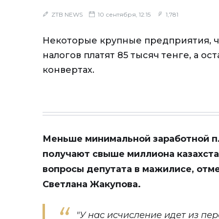
ZTB NEWS
10 сентября, 12:15
1,781
Некоторые крупные предприятия, 
налогов платят 85 тысяч тенге, а ос
конвертах.
Меньше минимальной заработной пл
получают свыше миллиона казахста
вопросы депутата в мажилисе, отм
Светлана Жакупова.
"У нас исчисление идет из п