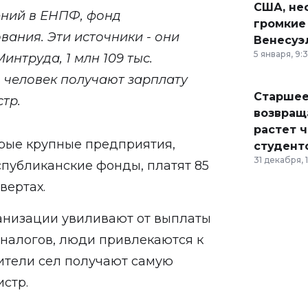
США, неф
ений в ЕНПФ, фонд
громкие
вания. Эти источники - они
Венесуэ
5 января, 9:
интруда, 1 млн 109 тыс.
яч человек получают зарплату
Старшее
стр.
возвраща
растет 
орые крупные предприятия,
студент
31 декабря, 
спубликанские фонды, платят 85
вертах.
ганизации увиливают от выплаты
 налогов, люди привлекаются к
ители сел получают самую
истр.