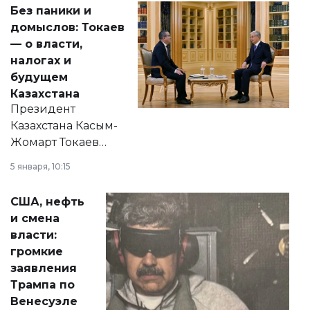
Без паники и
домыслов: Токаев
— о власти,
налогах и
будущем
Казахстана
Президент
Казахстана Касым-
Жомарт Токаев
прокомментировал
5 января, 10:15
сразу несколько
актуальных тем —
США, нефть
от слухов о
и смена
политических
власти:
реформах до
громкие
вопросов армии,
заявления
экономики и
Трампа по
личного здоровья.
Венесуэле