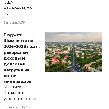
США
намерены, по
их
утверждению,
5 января, 9:36
принести
свободу
Бюджет
народу
Шымкента на
Венесуэлы.
2026–2028 годы:
рекордные
доходы и
долговая
нагрузка на
сотни
миллиардов
Маслихат
Шымкента
утвердил бюджет
города на 2026–
31 декабря, 13:41