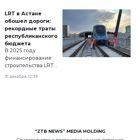
2028 годы.
Соответствующий
LRT в Астане
документ
обошел дороги:
появился в базе
рекордные траты
нормативных
республиканского
правовых актов и
бюджета
на сайте маслихат
В 2025 году
города.
финансирование
строительства LRT
в Астане из
31 декабря, 12:39
республиканского
бюджета достигло
рекордных
объемов.
“ZTB NEWS” MEDIA HOLDING