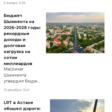
утверждению,
5 января, 9:36
принести
свободу
Бюджет
народу
Шымкента на
Венесуэлы.
2026–2028 годы:
рекордные
доходы и
долговая
нагрузка на
сотни
миллиардов
Маслихат
Шымкента
утвердил бюджет
города на 2026–
31 декабря, 13:41
2028 годы.
Соответствующий
LRT в Астане
документ
обошел дороги:
появился в базе