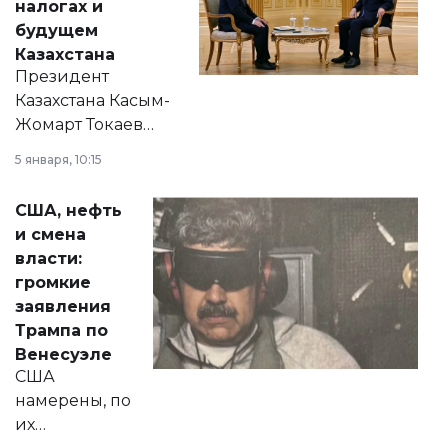
налогах и
будущем
Казахстана
Президент
Казахстана Касым-
Жомарт Токаев
прокомментировал
5 января, 10:15
сразу несколько
актуальных тем —
США, нефть
от слухов о
и смена
политических
власти:
реформах до
громкие
вопросов армии,
заявления
экономики и
Трампа по
личного здоровья.
Венесуэле
США
намерены, по
их