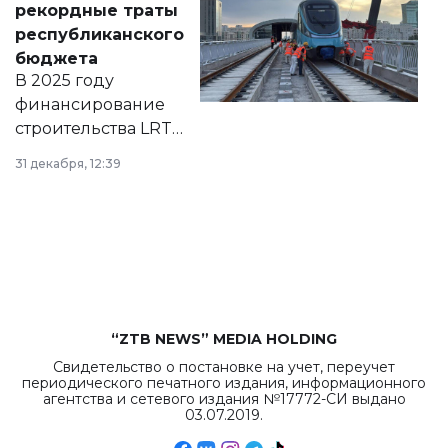
рекордные траты
нормативных
республиканского
правовых актов и
бюджета
на сайте маслихат
В 2025 году
города.
финансирование
строительства LRT
в Астане из
31 декабря, 12:39
республиканского
бюджета достигло
рекордных
объемов.
“ZTB NEWS” MEDIA HOLDING
Свидетельство о постановке на учет, переучет
периодического печатного издания, информационного
агентства и сетевого издания №17772-СИ выдано
03.07.2019.