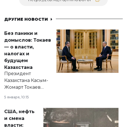
ДРУГИЕ НОВОСТИ
Без паники и
домыслов: Токаев
— о власти,
налогах и
будущем
Казахстана
Президент
Казахстана Касым-
Жомарт Токаев
прокомментировал
5 января, 10:15
сразу несколько
актуальных тем —
США, нефть
от слухов о
и смена
политических
власти: