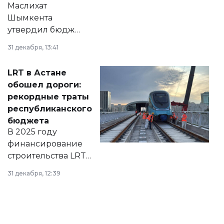
Маслихат
Шымкента
утвердил бюджет
города на 2026–
31 декабря, 13:41
2028 годы.
Соответствующий
LRT в Астане
документ
обошел дороги:
появился в базе
рекордные траты
нормативных
республиканского
правовых актов и
бюджета
на сайте маслихат
В 2025 году
города.
финансирование
строительства LRT
в Астане из
31 декабря, 12:39
республиканского
бюджета достигло
рекордных
объемов.