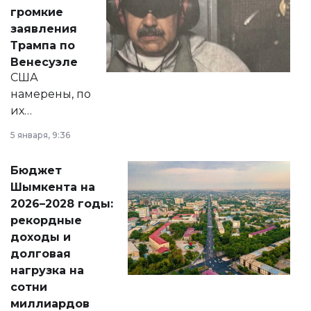
реформах до
громкие
вопросов армии,
заявления
экономики и
Трампа по
личного здоровья.
Венесуэле
США
намерены, по
их
утверждению,
5 января, 9:36
принести
свободу
Бюджет
народу
Шымкента на
Венесуэлы.
2026–2028 годы:
рекордные
доходы и
долговая
нагрузка на
сотни
миллиардов