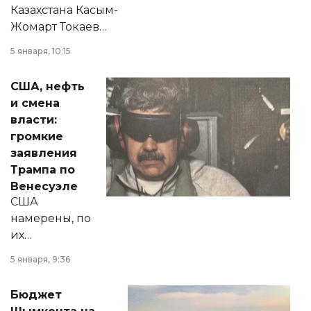
Казахстана Касым-
Жомарт Токаев
прокомментировал
5 января, 10:15
сразу несколько
актуальных тем —
США, нефть
от слухов о
и смена
политических
власти:
реформах до
громкие
вопросов армии,
заявления
экономики и
Трампа по
личного здоровья.
Венесуэле
США
намерены, по
их
утверждению,
5 января, 9:36
принести
свободу
Бюджет
народу