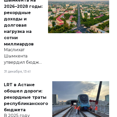
Шымкента на
Венесуэлы.
2026–2028 годы:
рекордные
доходы и
долговая
нагрузка на
сотни
миллиардов
Маслихат
Шымкента
утвердил бюджет
города на 2026–
31 декабря, 13:41
2028 годы.
Соответствующий
LRT в Астане
документ
обошел дороги:
появился в базе
рекордные траты
нормативных
республиканского
правовых актов и
бюджета
на сайте маслихат
В 2025 году