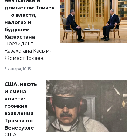
Без паники и
домыслов: Токаев
— о власти,
налогах и
будущем
Казахстана
Президент
Казахстана Касым-
Жомарт Токаев
прокомментировал
5 января, 10:15
сразу несколько
актуальных тем —
США, нефть
от слухов о
и смена
политических
власти:
реформах до
громкие
вопросов армии,
заявления
экономики и
Трампа по
личного здоровья.
Венесуэле
США