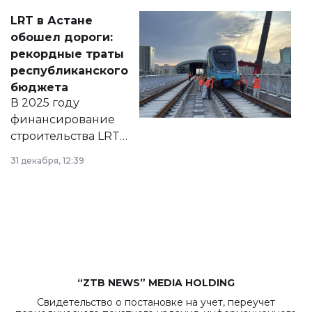
Соответствующий
LRT в Астане
документ
обошел дороги:
появился в базе
рекордные траты
нормативных
республиканского
правовых актов и
бюджета
на сайте маслихат
В 2025 году
города.
финансирование
строительства LRT
в Астане из
31 декабря, 12:39
республиканского
бюджета достигло
рекордных
объемов.
“ZTB NEWS” MEDIA HOLDING
Свидетельство о постановке на учет, переучет