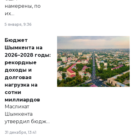
намерены, по
их
утверждению,
5 января, 9:36
принести
свободу
Бюджет
народу
Шымкента на
Венесуэлы.
2026–2028 годы:
рекордные
доходы и
долговая
нагрузка на
сотни
миллиардов
Маслихат
Шымкента
утвердил бюджет
города на 2026–
31 декабря, 13:41
2028 годы.