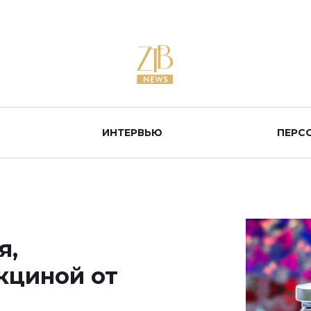
ИНТЕРВЬЮ
ПЕРС
я,
кциной от