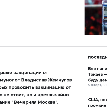
ПОСЛЕД
Без пан
ервые вакцинации от
Токаев —
ммунолог Владислав Жемчугов
будущем
5 января, 10:
орых проводить вакцинацию от
 не стоит, но и чрезвычайно
США, неф
дание
"Вечерняя Москва"
.
громкие