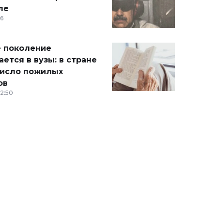
ле
36
 поколение
ется в вузы: в стране
число пожилых
ов
12:50