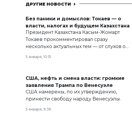
ДРУГИЕ НОВОСТИ
Без паники и домыслов: Токаев — о
власти, налогах и будущем Казахстана
Президент Казахстана Касым-Жомарт
Токаев прокомментировал сразу
несколько актуальных тем — от слухов о
политических реформах до вопросов
5 января, 10:15
армии, экономики и личного здоровья.
США, нефть и смена власти: громкие
заявления Трампа по Венесуэле
США намерены, по их утверждению,
принести свободу народу Венесуэлы.
5 января, 9:36