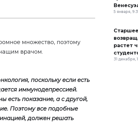
Венесуэ
5 января, 9:
Старшее
возвраща
громное множество, поэтому
растет 
ечащим врачом.
студент
31 декабря, 
нкология, поскольку если есть
дается иммунодепрессией.
ы есть показание, а с другой,
ие. Поэтому все подобные
цинацией, должен решать