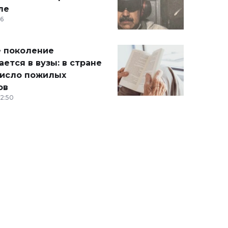
ле
36
 поколение
ется в вузы: в стране
число пожилых
ов
12:50