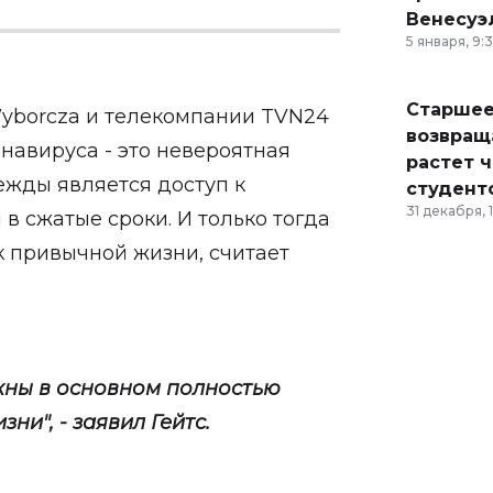
Венесуэ
5 января, 9:
Старшее
Wyborcza и телекомпании TVN24
возвраща
онавируса - это невероятная
растет 
ежды является доступ к
студент
31 декабря, 
в сжатые сроки. И только тогда
к привычной жизни, считает
лжны в основном полностью
ни", - заявил Гейтс.