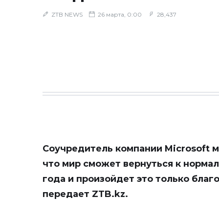
ZTB NEWS
26 марта, 0:00
28,437
Соучредитель компании Microsoft м
что мир сможет вернуться к нормал
года и произойдет это только благо
передает
ZTB.kz
.