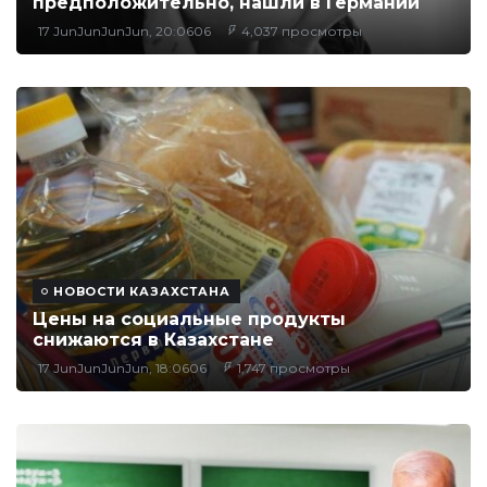
предположительно, нашли в Германии
17 JunJunJunJun, 20:0606
4,037 просмотры
НОВОСТИ КАЗАХСТАНА
Цены на социальные продукты
снижаются в Казахстане
17 JunJunJunJun, 18:0606
1,747 просмотры