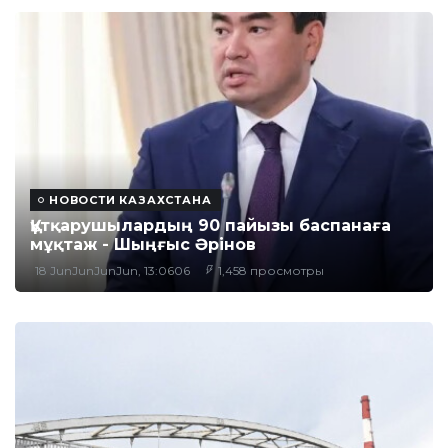
НОВОСТИ КАЗАХСТАНА
Құтқарушылардың 90 пайызы баспанаға
мұқтаж - Шыңғыс Әрінов
18 JunJunJunJun, 13:0606
1,458 просмотры