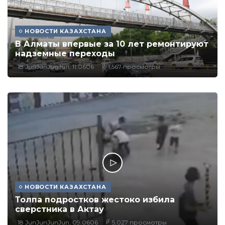
НОВОСТИ КАЗАХСТАНА
В Алматы впервые за 10 лет ремонтируют
надземные переходы
18 JunJunJunJun, 11:0606
1,567 просмотры
НОВОСТИ КАЗАХСТАНА
Толпа подростков жестоко избила
сверстника в Актау
18 JunJunJunJun, 09:0606
5,027 просмотры