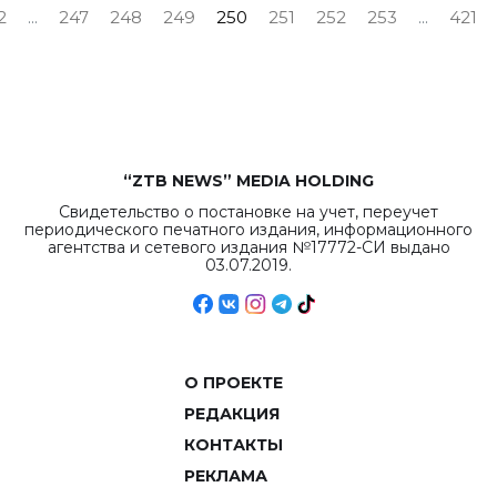
2
...
247
248
249
250
251
252
253
...
421
“ZTB NEWS” MEDIA HOLDING
Свидетельство о постановке на учет, переучет
периодического печатного издания, информационного
агентства и сетевого издания №17772-СИ выдано
03.07.2019.
О ПРОЕКТЕ
РЕДАКЦИЯ
КОНТАКТЫ
РЕКЛАМА