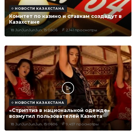
НОВОСТИ КАЗАХСТАНА
Комитет по казино и ставкам создадут в
Казахстане
18 JunJunJunJun, 15:0606
2,141 просмотры
НОВОСТИ КАЗАХСТАНА
«Стриптиз в национальной одежде»
возмутил пользователей Казнета
18 JunJunJunJun, 15:0606
9,457 просмотры