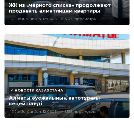
ЖК из «черного списка» продолжают
продавать алматинцам квартиры
17 JunJunJunJun, 12:0606
5,019 просмотры
НОВОСТИ КАЗАХСТАНА
Алматы әуежайының автотұрағы
кеңейтіледі
17 JunJunJunJun, 12:0606
1,553 просмотры