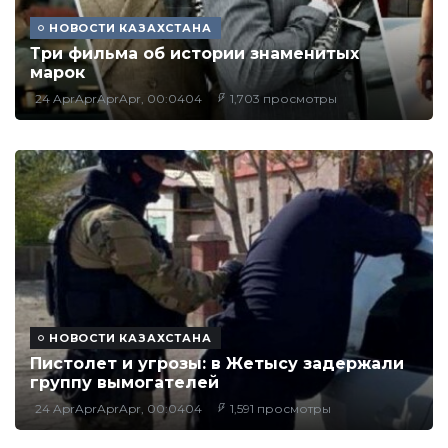
НОВОСТИ КАЗАХСТАНА
Три фильма об истории знаменитых
марок
24 AprAprAprApr, 00:0404
1,703 просмотры
НОВОСТИ КАЗАХСТАНА
Пистолет и угрозы: в Жетысу задержали
группу вымогателей
24 AprAprAprApr, 00:0404
1,591 просмотры