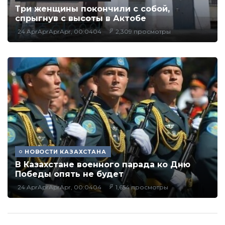
Три женщины покончили с собой,
спрыгнув с высоты в Актобе
24 AprAprAprApr, 00:0404
2,309 просмотры
НОВОСТИ КАЗАХСТАНА
В Казахстане военного парада ко Дню
Победы опять не будет
24 AprAprAprApr, 00:0404
1,654 просмотры