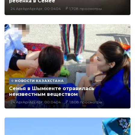
ребенка в Семее
24 AprAprAprApr, 00:0404
1,708 просмотры
НОВОСТИ КАЗАХСТАНА
Семья в Шымкенте отравилась
неизвестным веществом
24 AprAprAprApr, 00:0404
1,808 просмотры