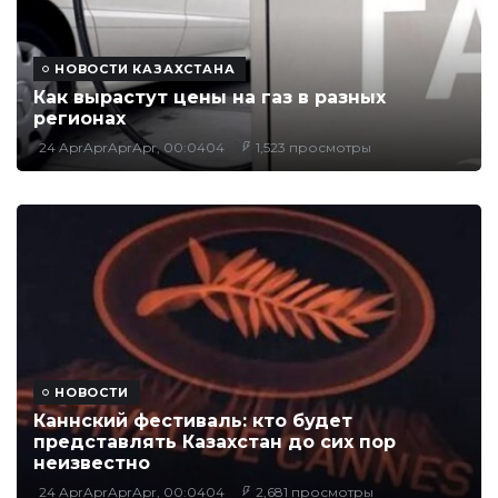
НОВОСТИ КАЗАХСТАНА
Как вырастут цены на газ в разных
регионах
24 AprAprAprApr, 00:0404
1,523 просмотры
НОВОСТИ
Каннский фестиваль: кто будет
представлять Казахстан до сих пор
неизвестно
24 AprAprAprApr, 00:0404
2,681 просмотры