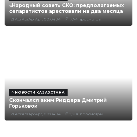
«Народный совет» СКО: предполагаемых
сепаратистов арестовали на два месяца
21 AprAprAprApr, 00:0404
1,674 просмотры
НОВОСТИ КАЗАХСТАНА
Скончался аким Риддера Дмитрий
Горьковой
21 AprAprAprApr, 00:0404
2,206 просмотры