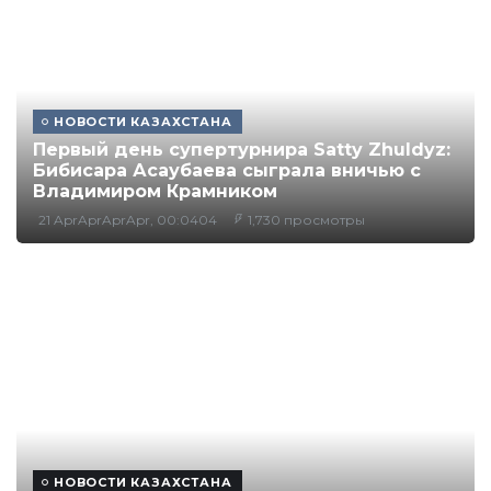
НОВОСТИ КАЗАХСТАНА
Первый день супертурнира Satty Zhuldyz:
Бибисара Асаубаева сыграла вничью с
Владимиром Крамником
21 AprAprAprApr, 00:0404
1,730 просмотры
НОВОСТИ КАЗАХСТАНА