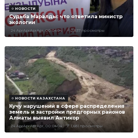
НОВОСТИ
Судьба Маралды: что ответила министр
экологии
24 AprAprAprApr, 00:0404
2,837 просмотры
НОВОСТИ КАЗАХСТАНА
Кучу нарушений в сфере распределения
земель и застройки предгорных районов
Алматы выявил Антикор
24 AprAprAprApr, 00:0404
1,681 просмотры