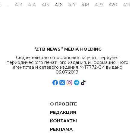
2
...
413
414
415
416
417
418
419
420
421
“ZTB NEWS” MEDIA HOLDING
Свидетельство о постановке на учет, переучет
периодического печатного издания, информационного
агентства и сетевого издания №17772-СИ выдано
03.07.2019.
О ПРОЕКТЕ
РЕДАКЦИЯ
КОНТАКТЫ
РЕКЛАМА