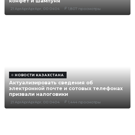
конфет и шампуня
21 AprAprAprApr, 00:0404
1,807 просмотры
НОВОСТИ КАЗАХСТАНА
Актуализировать сведения об
электронной почте и сотовых телефонах
призвали налоговики
21 AprAprAprApr, 00:0404
1,444 просмотры