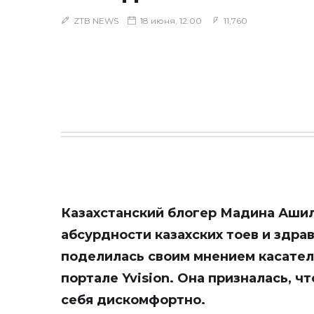
ZTB NEWS
18 июня, 12:00
11,760
Казахстанский блогер Мадина Ашил
абсурдности казахских тоев и здра
поделилась своим мнением касател
портале
Yvision
. Она призналась, чт
себя дискомфортно.