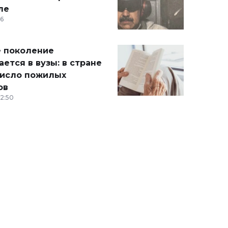
ле
36
 поколение
ется в вузы: в стране
число пожилых
ов
12:50