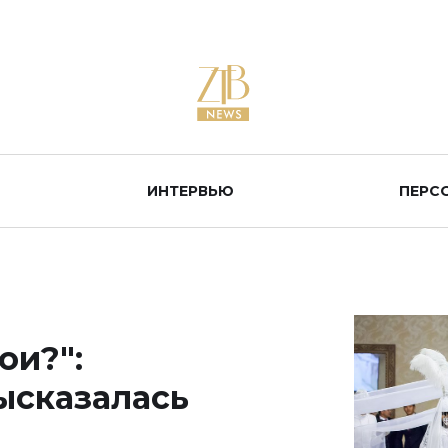
ИНТЕРВЬЮ
ПЕРС
ои?":
ысказалась