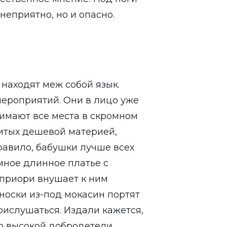
неприятно, но и опасно.
 находят меж собой язык.
мероприятий. Они в лицо уже
нимают все места в скромном
битых дешевой материей,
правило, бабушки лучше всех
мное длинное платье с
приори внушает к ним
носки из-под мокасин портят
прислушаться. Издали кажется,
о высокой добродетели,