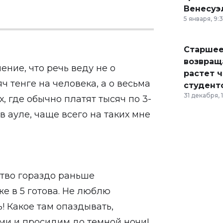
Венесуэ
5 января, 9:
Старшее
возвраща
ение, что речь веду не о
растет 
ч тенге на человека, а о весьма
студент
31 декабря, 
х, где обычно платят тысяч по 3-
в ауле, чаще всего на таких мне
тво гораздо раньше
же в 5 готова. Не люблю
! Какое там опаздывать,
и и просидим до темной ночи!