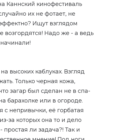
 на Каннский кинофестиваль
случайно их не фотает, не
 эффектно? Ищут взглядом
е возгордятся! Надо же - а ведь
 начинали!
 на высоких каблуках. Взгляд
жать. Только черная кожа,
что загар был сделан не в спа-
 на барахолке или в огороде.
я с непривычки, её горбатая
из-за которых она то и дело
- простая ли задача?! Так и
бщественное мнение! Под ноги