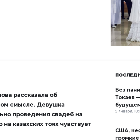
ПОСЛЕД
Без пан
ова рассказала об
Токаев —
вом смысле. Девушка
будущем
5 января, 10:
ьно проведения свадеб на
о на казахских тоях чувствует
США, неф
громкие