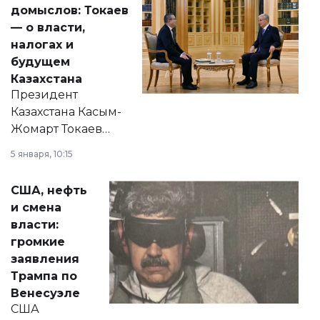
домыслов: Токаев
— о власти,
налогах и
будущем
Казахстана
Президент
Казахстана Касым-
Жомарт Токаев
прокомментировал
5 января, 10:15
сразу несколько
актуальных тем —
США, нефть
от слухов о
и смена
политических
власти:
реформах до
громкие
вопросов армии,
заявления
экономики и
Трампа по
личного здоровья.
Венесуэле
США