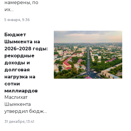
намерены, по
их
утверждению,
5 января, 9:36
принести
свободу
Бюджет
народу
Шымкента на
Венесуэлы.
2026–2028 годы:
рекордные
доходы и
долговая
нагрузка на
сотни
миллиардов
Маслихат
Шымкента
утвердил бюджет
города на 2026–
31 декабря, 13:41
2028 годы.