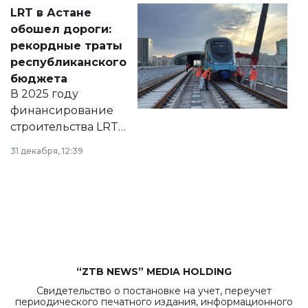
Соответствующий
LRT в Астане
документ
обошел дороги:
появился в базе
рекордные траты
нормативных
республиканского
правовых актов и
бюджета
на сайте маслихат
В 2025 году
города.
финансирование
строительства LRT
в Астане из
31 декабря, 12:39
республиканского
бюджета достигло
рекордных
объемов.
“ZTB NEWS” MEDIA HOLDING
Свидетельство о постановке на учет, переучет
периодического печатного издания, информационного