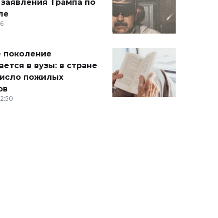
 заявления Трампа по
ле
36
 поколение
ется в вузы: в стране
число пожилых
ов
12:50