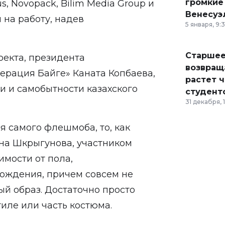
громкие
tus, Novopack, Bilim Media Group и
Венесуэ
на работу, надев
5 января, 9:
Старшее
оекта, президента
возвраща
ерация Байге» Каната Копбаева,
растет 
и и самобытности казахского
студент
31 декабря, 
я самого флешмоба, то, как
на Шкрыгунова, участником
имости от пола,
хождения, причем совсем не
ый образ. Достаточно просто
иле или часть костюма.