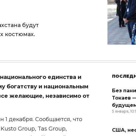
хстана будут
х костюмах.
ПОСЛЕД
 национального единства и
му богатству и национальным
Без пан
все желающие, независимо от
Токаев —
будущем
5 января, 10:
н 1 декабря. Сообщается, что
usto Group, Tas Group,
США, неф