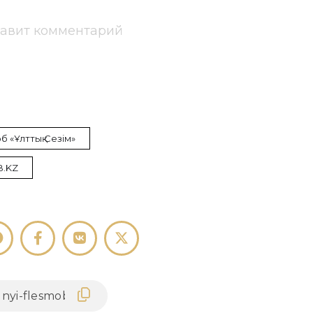
тавит комментарий
 «Ұлттық Сезім»
B.KZ