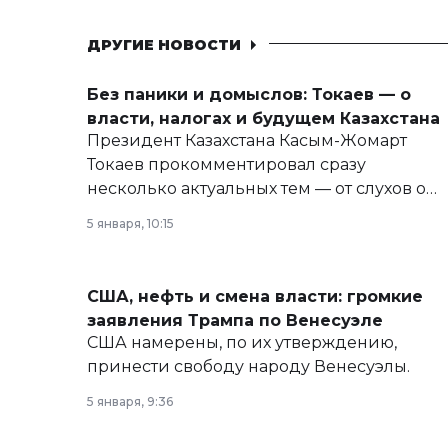
ДРУГИЕ НОВОСТИ
Без паники и домыслов: Токаев — о
власти, налогах и будущем Казахстана
Президент Казахстана Касым-Жомарт
Токаев прокомментировал сразу
несколько актуальных тем — от слухов о
политических реформах до вопросов
5 января, 10:15
армии, экономики и личного здоровья.
США, нефть и смена власти: громкие
заявления Трампа по Венесуэле
США намерены, по их утверждению,
принести свободу народу Венесуэлы.
5 января, 9:36