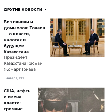
ДРУГИЕ НОВОСТИ
Без паники и
домыслов: Токаев
— о власти,
налогах и
будущем
Казахстана
Президент
Казахстана Касым-
Жомарт Токаев
прокомментировал
5 января, 10:15
сразу несколько
актуальных тем —
США, нефть
от слухов о
и смена
политических
власти:
реформах до
громкие
вопросов армии,