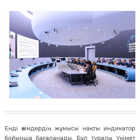
Енді әкімдердің жұмысы нақты индикатор
бойынша бағаланады. Бұл туралы Үкімет