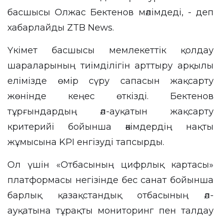
басшысы Олжас Бектенов мәлімдеді, - деп
хабарлайды
ZTB News
.
Үкімет басшысы мемлекеттік қолдау
шараларының тиімділігін арттыру арқылы
елімізде өмір сүру сапасын жақсарту
жөнінде кеңес өткізді. Бектенов
тұрғындардың әл-ауқатын жақсарту
критерийі бойынша әкімдердің нақты
жұмысына KPI енгізуді тапсырды.
Ол үшін «Отбасының цифрлық картасы»
платформасы негізінде бес санат бойынша
барлық қазақстандық отбасының әл-
ауқатына тұрақты мониторинг пен талдау