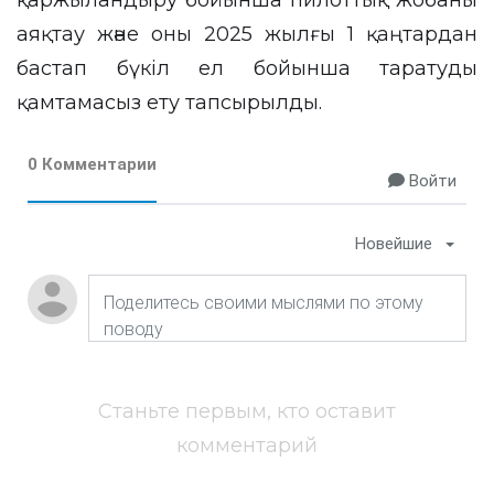
қаржыландыру бойынша пилоттық жобаны
аяқтау және оны 2025 жылғы 1 қаңтардан
бастап бүкіл ел бойынша таратуды
қамтамасыз ету тапсырылды.
0 Комментарии
Войти
Новейшие
Станьте первым, кто оставит
комментарий