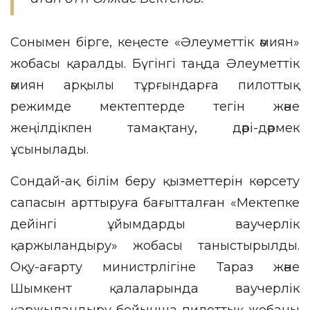
Сонымен бірге, кеңесте «Әлеуметтік әмиян»
жобасы қаралды. Бүгінгі таңда Әлеуметтік
әмиян арқылы тұрғындарға пилоттық
режимде мектептерде тегін және
жеңілдікпен тамақтану, дәрі-дәрмек
ұсынылады.
Сондай-ақ білім беру қызметтерін көрсету
сапасын арттыруға бағытталған «Мектепке
дейінгі ұйымдарды ваучерлік
қаржыландыру» жобасы таныстырылды.
Оқу-ағарту министрлігіне Тараз және
Шымкент қалаларында ваучерлік