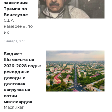
заявления
экономики и
Трампа по
личного здоровья.
Венесуэле
США
намерены, по
их
утверждению,
5 января, 9:36
принести
свободу
Бюджет
народу
Шымкента на
Венесуэлы.
2026–2028 годы:
рекордные
доходы и
долговая
нагрузка на
сотни
миллиардов
Маслихат