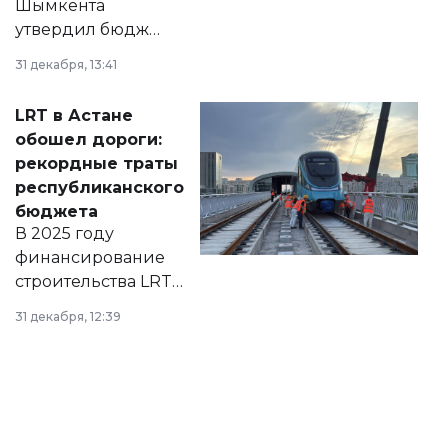
Шымкента
утвердил бюджет
города на 2026–
31 декабря, 13:41
2028 годы.
Соответствующий
LRT в Астане
документ
обошел дороги:
появился в базе
рекордные траты
нормативных
республиканского
правовых актов и
бюджета
на сайте маслихат
В 2025 году
города.
финансирование
строительства LRT
в Астане из
31 декабря, 12:39
республиканского
бюджета достигло
рекордных
объемов.