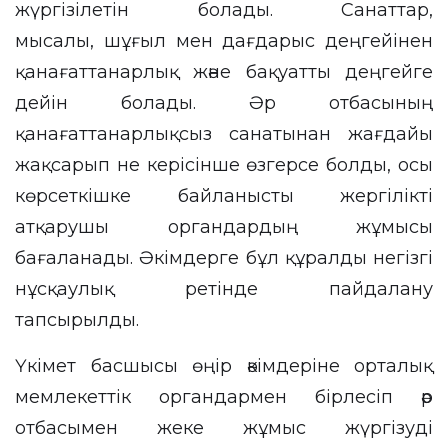
жүргізілетін болады. Санаттар,
мысалы, шұғыл мен дағдарыс деңгейінен
қанағаттанарлық және бақуатты деңгейге
дейін болады. Әр отбасының
қанағаттанарлықсыз санатынан жағдайы
жақсарып не керісінше өзгерсе болды, осы
көрсеткішке байланысты жергілікті
атқарушы органдардың жұмысы
бағаланады. Әкімдерге бұл құралды негізгі
нұсқаулық ретінде пайдалану
тапсырылды.
Үкімет басшысы өңір әкімдеріне орталық
мемлекеттік органдармен бірлесіп әр
отбасымен жеке жұмыс жүргізуді