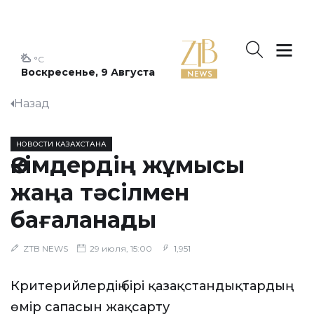
°C
Воскресенье, 9 Августа
Назад
НОВОСТИ КАЗАХСТАНА
Әкімдердің жұмысы
жаңа тәсілмен
бағаланады
ZTB NEWS
29 июля, 15:00
1,951
Критерийлердің бірі қазақстандықтардың
өмір сапасын жақсарту