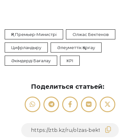
ҚР Премьер-Министрі
Олжас Бектенов
Цифрландыру
Әлеуметтік Қорғау
Әкімдерді Бағалау
KPI
Поделиться статьей: