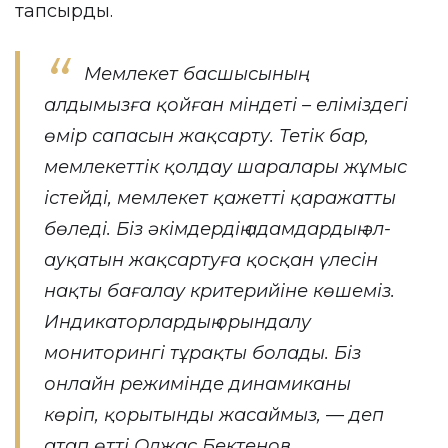
тапсырды.
Мемлекет басшысының
алдымызға қойған міндеті – еліміздегі
өмір сапасын жақсарту. Тетік бар,
мемлекеттік қолдау шаралары жұмыс
істейді, мемлекет қажетті қаражатты
бөледі. Біз әкімдердің адамдардың әл-
ауқатын жақсартуға қосқан үлесін
нақты бағалау критерийіне көшеміз.
Индикаторлардың орындалу
мониторингі тұрақты болады. Біз
онлайн режимінде динамиканы
көріп, қорытынды жасаймыз, — деп
атап өтті Олжас Бектенов.