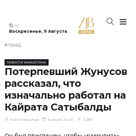
°C
Воскресенье, 9 Августа
Назад
НОВОСТИ КАЗАХСТАНА
Потерпевший Жунусов
рассказал, что
изначально работал на
Кайрата Сатыбалды
Асет Смагулов
6 июня, 14:00
3,289
Он был приглашен, чтобы «разрулить»