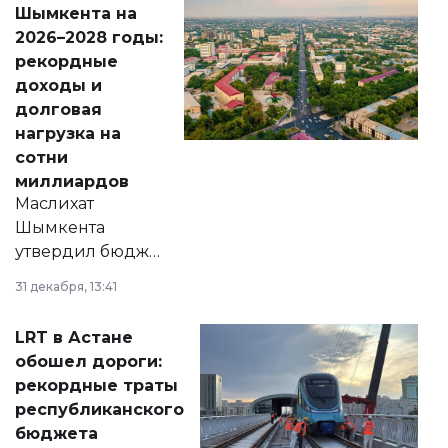
Шымкента на
Венесуэлы.
2026–2028 годы:
рекордные
доходы и
долговая
нагрузка на
сотни
миллиардов
Маслихат
Шымкента
утвердил бюджет
города на 2026–
31 декабря, 13:41
2028 годы.
Соответствующий
LRT в Астане
документ
обошел дороги:
появился в базе
рекордные траты
нормативных
республиканского
правовых актов и
бюджета
на сайте маслихат