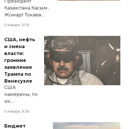
Президент
Казахстана Касым-
Жомарт Токаев
прокомментировал
5 января, 10:15
сразу несколько
актуальных тем —
США, нефть
от слухов о
и смена
политических
власти:
реформах до
громкие
вопросов армии,
заявления
экономики и
Трампа по
личного здоровья.
Венесуэле
США
намерены, по
их
утверждению,
5 января, 9:36
принести
свободу
Бюджет
народу