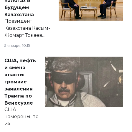
налогах и
будущем
Казахстана
Президент
Казахстана Касым-
Жомарт Токаев
прокомментировал
5 января, 10:15
сразу несколько
актуальных тем —
США, нефть
от слухов о
и смена
политических
власти:
реформах до
громкие
вопросов армии,
заявления
экономики и
Трампа по
личного здоровья.
Венесуэле
США
намерены, по
их
утверждению,