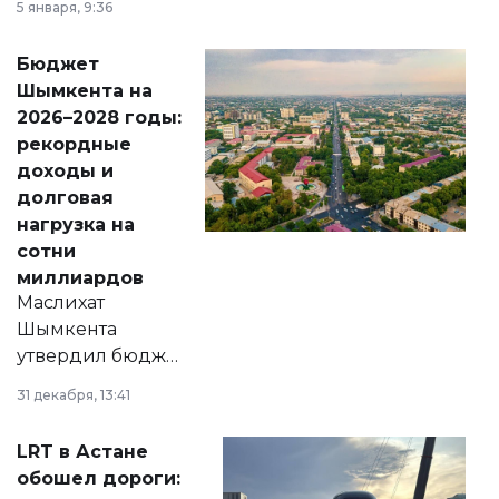
5 января, 9:36
принести
свободу
Бюджет
народу
Шымкента на
Венесуэлы.
2026–2028 годы:
рекордные
доходы и
долговая
нагрузка на
сотни
миллиардов
Маслихат
Шымкента
утвердил бюджет
города на 2026–
31 декабря, 13:41
2028 годы.
Соответствующий
LRT в Астане
документ
обошел дороги:
появился в базе