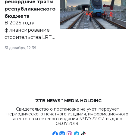
рекордные траты
нормативных
республиканского
правовых актов и
бюджета
на сайте маслихат
В 2025 году
города.
финансирование
строительства LRT
в Астане из
31 декабря, 12:39
республиканского
бюджета достигло
рекордных
объемов.
“ZTB NEWS” MEDIA HOLDING
Свидетельство о постановке на учет, переучет
периодического печатного издания, информационного
агентства и сетевого издания №17772-СИ выдано
03.07.2019.