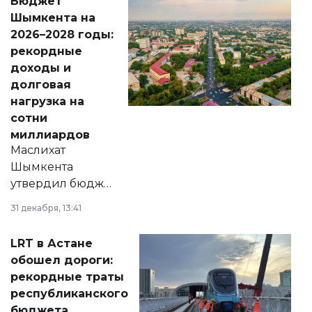
Бюджет
народу
Шымкента на
Венесуэлы.
2026–2028 годы:
рекордные
доходы и
долговая
нагрузка на
сотни
миллиардов
Маслихат
Шымкента
утвердил бюджет
города на 2026–
31 декабря, 13:41
2028 годы.
Соответствующий
LRT в Астане
документ
обошел дороги:
появился в базе
рекордные траты
нормативных
республиканского
правовых актов и
бюджета