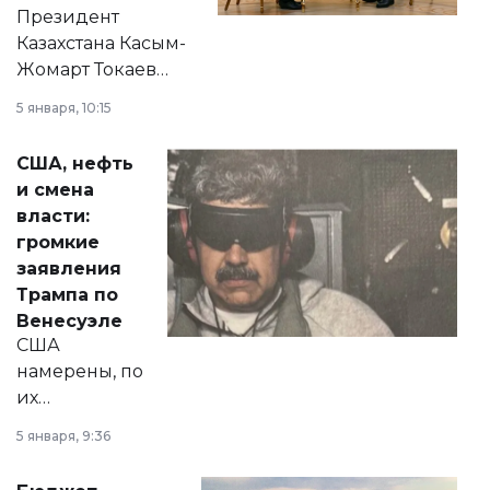
Президент
Казахстана Касым-
Жомарт Токаев
прокомментировал
5 января, 10:15
сразу несколько
актуальных тем —
США, нефть
от слухов о
и смена
политических
власти:
реформах до
громкие
вопросов армии,
заявления
экономики и
Трампа по
личного здоровья.
Венесуэле
США
намерены, по
их
утверждению,
5 января, 9:36
принести
свободу