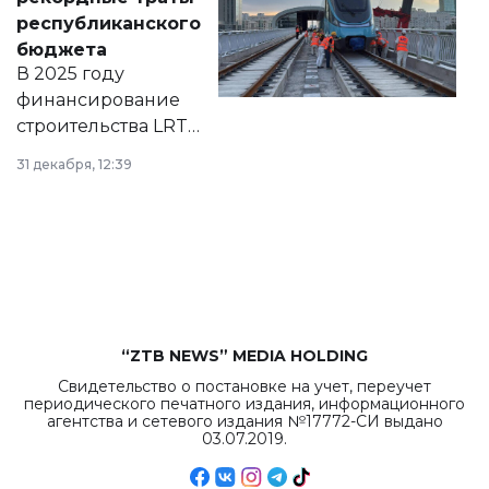
нормативных
республиканского
правовых актов и
бюджета
на сайте маслихат
В 2025 году
города.
финансирование
строительства LRT
в Астане из
31 декабря, 12:39
республиканского
бюджета достигло
рекордных
объемов.
“ZTB NEWS” MEDIA HOLDING
Свидетельство о постановке на учет, переучет
периодического печатного издания, информационного
агентства и сетевого издания №17772-СИ выдано
03.07.2019.