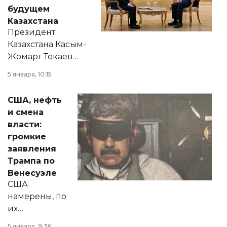
будущем
Казахстана
Президент
Казахстана Касым-
Жомарт Токаев
прокомментировал
5 января, 10:15
сразу несколько
актуальных тем —
США, нефть
от слухов о
и смена
политических
власти:
реформах до
громкие
вопросов армии,
заявления
экономики и
Трампа по
личного здоровья.
Венесуэле
США
намерены, по
их
утверждению,
5 января, 9:36