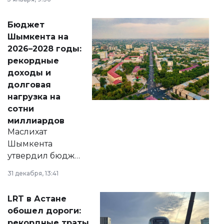
принести
свободу
Бюджет
народу
Шымкента на
Венесуэлы.
2026–2028 годы:
рекордные
доходы и
долговая
нагрузка на
сотни
миллиардов
Маслихат
Шымкента
утвердил бюджет
города на 2026–
31 декабря, 13:41
2028 годы.
Соответствующий
LRT в Астане
документ
обошел дороги:
появился в базе
рекордные траты