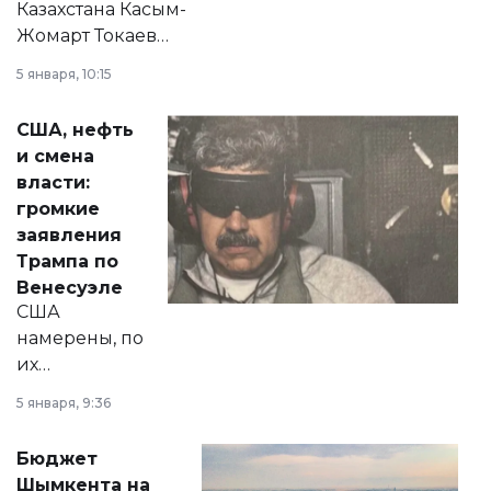
Казахстана Касым-
Жомарт Токаев
прокомментировал
5 января, 10:15
сразу несколько
актуальных тем —
США, нефть
от слухов о
и смена
политических
власти:
реформах до
громкие
вопросов армии,
заявления
экономики и
Трампа по
личного здоровья.
Венесуэле
США
намерены, по
их
утверждению,
5 января, 9:36
принести
свободу
Бюджет
народу
Шымкента на