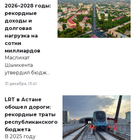
Венесуэлы.
2026–2028 годы:
рекордные
доходы и
долговая
нагрузка на
сотни
миллиардов
Маслихат
Шымкента
утвердил бюджет
города на 2026–
31 декабря, 13:41
2028 годы.
Соответствующий
LRT в Астане
документ
обошел дороги:
появился в базе
рекордные траты
нормативных
республиканского
правовых актов и
бюджета
на сайте маслихат
В 2025 году