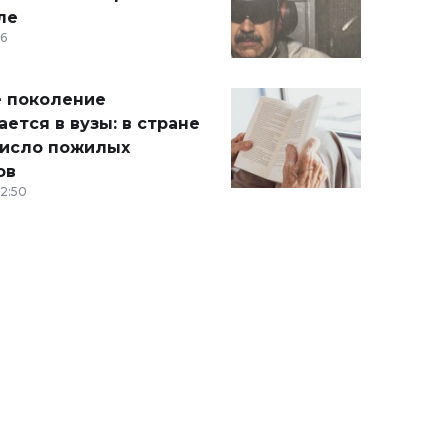
ле
36
 поколение
ется в вузы: в стране
число пожилых
ов
12:50