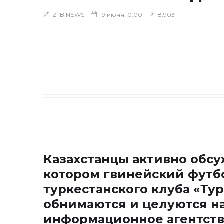
ZTB NEWS
19 июня, 0:00
8,903
Казахстанцы активно обсу
котором гвинейский футб
туркестанского клуба «Ту
обнимаются и целуются на
информационное агентст