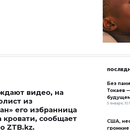
ПОСЛЕД
Без пан
Токаев —
ждают видео, на
будущем
олист из
5 января, 10:
ран» его избранница
 кровати, сообщает
США, неф
во
ZTB.kz
.
громкие