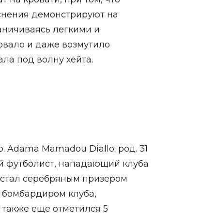
еснения демонстрируют на
аничиваясь легкими и
овало и даже возмутило
ала под волну хейта.
 Adama Mamadou Diallo; род. 31
кий футболист, нападающий клуба
» стал серебряным призером
 бомбардиром клуба,
а также еще отметился 5