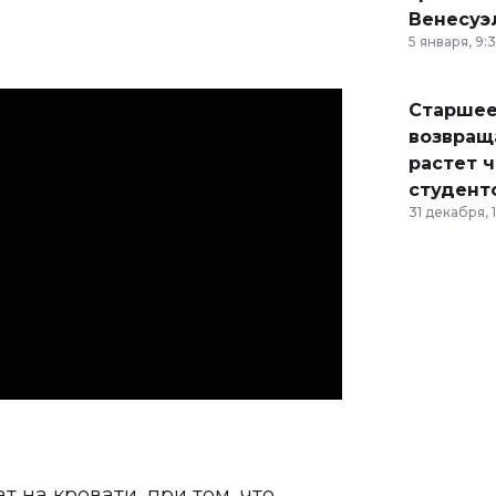
Венесуэ
5 января, 9:
Старшее
возвраща
растет 
студент
31 декабря, 
 на кровати, при том, что