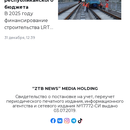
республиканского
правовых актов и
бюджета
на сайте маслихат
В 2025 году
города.
финансирование
строительства LRT
в Астане из
31 декабря, 12:39
республиканского
бюджета достигло
рекордных
объемов.
“ZTB NEWS” MEDIA HOLDING
Свидетельство о постановке на учет, переучет
периодического печатного издания, информационного
агентства и сетевого издания №17772-СИ выдано
03.07.2019.