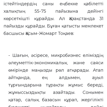
істейтіндердің саны еңбекке қабілетті
халықтың 55-75 пайызына дейінгі
көрсеткішті құрайды. Ал Қазақстанда 31
пайызды құрайды. Бұған қатысты мемлекет
басшысы Қасым-Жомарт Тоқаев:
- Шағын, әсіресе, микробизнес еліміздің
әлеуметтік-экономикалық және саяси
өмірінде маңызды рөл атқарады. Атап
айтқанда, ең алдымен, ауыл
тұрғындарына тұрақты жұмыс береді,
жұмыссыздықты азайтады. Сонымен
қатар, салық базасын құрап, жергілікті