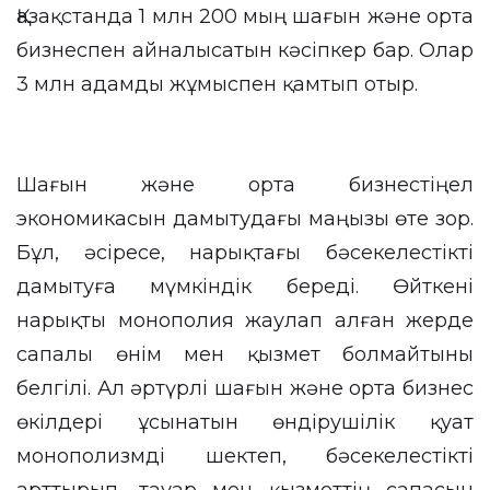
Қазақстанда 1 млн 200 мың шағын және орта
бизнеспен айналысатын кәсіпкер бар. Олар
3 млн адамды жұмыспен қамтып отыр.
Шағын және орта бизнестіңел
экономикасын дамытудағы маңызы өте зор.
Бұл, әсіресе, нарықтағы бәсекелестікті
дамытуға мүмкіндік береді. Өйткені
нарықты монополия жаулап алған жерде
сапалы өнім мен қызмет болмайтыны
белгілі. Ал әртүрлі шағын және орта бизнес
өкілдері ұсынатын өндірушілік қуат
монополизмді шектеп, бәсекелестікті