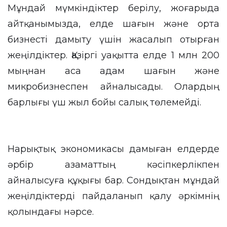
Мұндай мүмкіндіктер берілу, жоғарыда
айтқанымызда, елде шағын және орта
бизнесті дамыту үшін жасалып отырған
жеңілдіктер. Қазіргі уақытта елде 1 млн 200
мыңнан аса адам шағын және
микробизнеспен айналысады. Олардың
барлығы үш жыл бойы салық төлемейді.
Нарықтық экономикасы дамыған елдерде
әрбір азаматтың кәсіпкерлікпен
айналысуға құқығы бар. Сондықтан мұндай
жеңілдіктерді пайдаланып қалу әркімнің
қолындағы нәрсе.