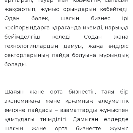
арттырып, тауар мен қызметтің сапасын
жақсартып, жұмыс орындарын көбейтеді.
Одан бөлек, шағын бизнес ірі
кәсіпорындарға қарағанда икемді, нарыққа
бейімделгіш келеді. Содан жаңа
технологиялардың дамуы, жаңа өндіріс
секторларының пайда болуына мұрындық
болады.
Шағын және орта бизнестің тағы бір
экономикаға және қоғамның әлеуметтік
өміріне пайдасы – азаматтарды жұмыспен
қамтудағы тиімділігі. Дамыған елдерде
шағын және орта бизнесте жұмыс