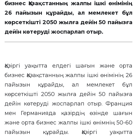
бизнес Қазақстанның жалпы ішкі өнімінің
26 пайызын құрайды, ал мемлекет бұл
көрсеткішті 2050 жылға дейін 50 пайызға
дейін көтеруді жоспарлап отыр.
Қазіргі уақытта елдегі шағын және орта
бизнес Қазақстанның жалпы ішкі өнімінің 26
пайызын құрайды, ал мемлекет бұл
көрсеткішті 2050 жылға дейін 50 пайызға
дейін көтеруді жоспарлап отыр. Франция
мен Германияда қазірдің өзінде шағын
және орта бизнес жалпы ішкі өнімнің 50-60
пайызын құрайды. Қазіргі уақытта