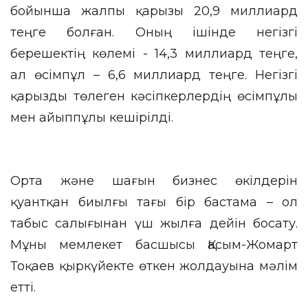
бойынша жалпы қарызы 20,9 миллиард
теңге болған. Оның ішінде негізгі
берешектің көлемі - 14,3 миллиард теңге,
ал өсімпұл – 6,6 миллиард теңге. Негізгі
қарызды төлеген кәсіпкерлердің өсімпұлы
мен айыппұлы кешірілді.
Орта және шағын бизнес өкілдерін
қуантқан биылғы тағы бір бастама – ол
табыс салығынан үш жылға дейін босату.
Мұны мемлекет басшысы Қасым-Жомарт
Тоқаев қыркүйекте өткен жолдауына мәлім
етті.