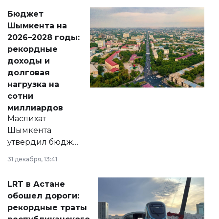
свободу
Бюджет
народу
Шымкента на
Венесуэлы.
2026–2028 годы:
рекордные
доходы и
долговая
нагрузка на
сотни
миллиардов
Маслихат
Шымкента
утвердил бюджет
города на 2026–
31 декабря, 13:41
2028 годы.
Соответствующий
LRT в Астане
документ
обошел дороги:
появился в базе
рекордные траты
нормативных