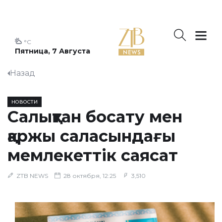
°C
Пятница, 7 Августа
Назад
НОВОСТИ
Салықтан босату мен
қаржы саласындағы
мемлекеттік саясат
ZTB NEWS
28 октября, 12:25
3,510