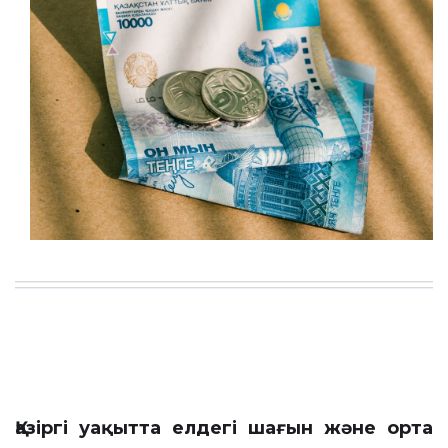
Қазіргі уақытта елдегі шағын және орта