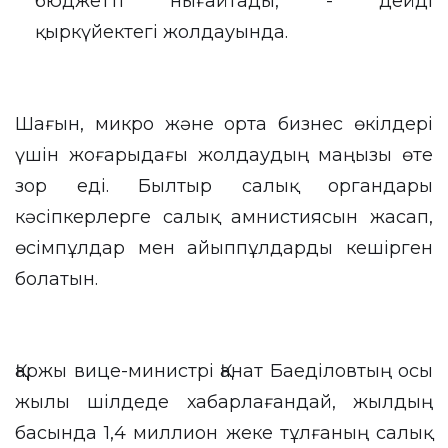
бюджетті нығайтады, - дейді
қыркүйектегі жолдауында.
Шағын, микро және орта бизнес өкілдері
үшін жоғарыдағы жолдаудың маңызы өте
зор еді. Былтыр салық органдары
кәсіпкерлерге салық амнистиясын жасап,
өсімпұлдар мен айыппұлдарды кешірген
болатын.
Қаржы вице-министрі Қанат Баеділовтың осы
жылы шілдеде хабарлағандай, жылдың
басында 1,4 миллион жеке тұлғаның салық