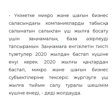
- Үкіметке микро және шағын бизнес
саласындағы компанияларды табысқа
салынатын салықтан үш жылға босату
үшін заңнамалық база әзірлеуді
тапсырамын. Заңнамаға енгізілетін тиісті
түзетулер 2020 жылдан бастап күшіне
енуі керек. 2020 жылғы қаңтардан
бастап, микро және шағын бизнес
субъектілеріне тексеріс жүргізуге үш
жылға тыйым салу туралы шешімім
күшіне енеді, - деді жолдауда.