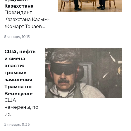
Казахстана
Президент
Казахстана Касым-
Жомарт Токаев
прокомментировал
5 января, 10:15
сразу несколько
актуальных тем —
США, нефть
от слухов о
и смена
политических
власти:
реформах до
громкие
вопросов армии,
заявления
экономики и
Трампа по
личного здоровья.
Венесуэле
США
намерены, по
их
утверждению,
5 января, 9:36
принести