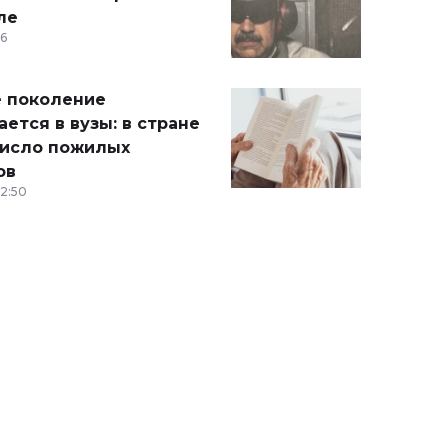
ле
36
 поколение
ется в вузы: в стране
число пожилых
ов
12:50