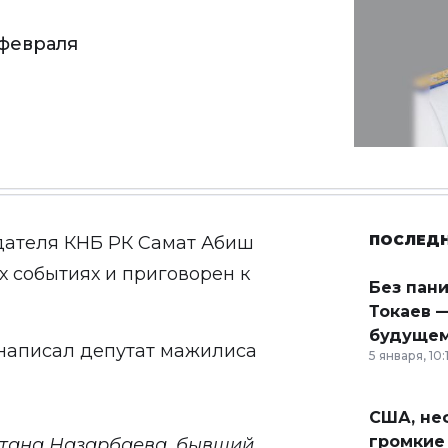
февраля
ПОСЛЕД
дателя КНБ РК Самат Абиш
х событиях и приговорен к
Без пан
Токаев —
будущем
написал депутат мажилиса
5 января, 10:
США, неф
громкие
лтана Назарбаева, бывший