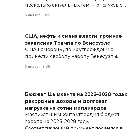
несколько актуальных тем — от слухов о
политических реформах до вопросов
5 января, 10:15
армии, экономики и личного здоровья.
США, нефть и смена власти: громкие
заявления Трампа по Венесуэле
США намерены, по их утверждению,
принести свободу народу Венесуэлы.
5 января, 9:36
Бюджет Шымкента на 2026–2028 годы:
рекордные доходы и долговая
нагрузка на сотни миллиардов
Маслихат Шымкента утвердил бюджет
города на 2026–2028 годы.
Соответствующий документ появился в