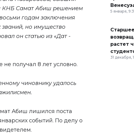
Венесуэ
ля КНБ Самат Абиш решением
5 января, 9:
 восьми годам заключения
х званий, но имущество
Старшее
овал он статью из «Дат -
возвраща
растет 
студент
31 декабря, 
 не получал 8 лет условно.
енному чиновнику удалось
мажилисмен.
амат Абиш лишился поста
нварских событий. По делу о
видетелем.