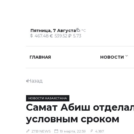
Пятница, 7 Августа
°C
467.48
539.52
5.73
ГЛАВНАЯ
НОВОСТИ
Назад
НОВОСТИ КАЗАХСТАНА
Самат Абиш отдела
условным сроком
ZTB NEWS
19 марта, 22:59
4,187