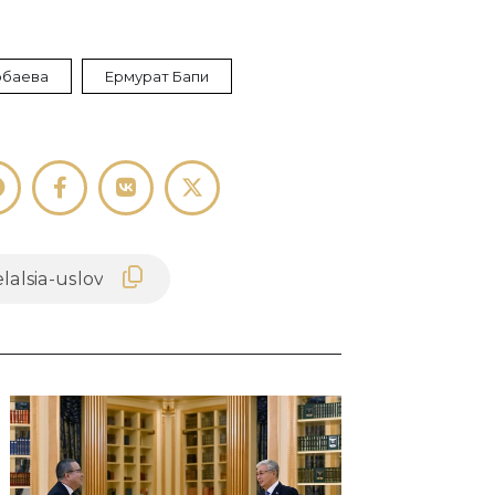
рбаева
Ермурат Бапи