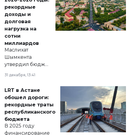
рекордные
доходы и
долговая
нагрузка на
сотни
миллиардов
Маслихат
Шымкента
утвердил бюджет
города на 2026–
31 декабря, 13:41
2028 годы.
Соответствующий
LRT в Астане
документ
обошел дороги:
появился в базе
рекордные траты
нормативных
республиканского
правовых актов и
бюджета
на сайте маслихат
В 2025 году
города.
финансирование