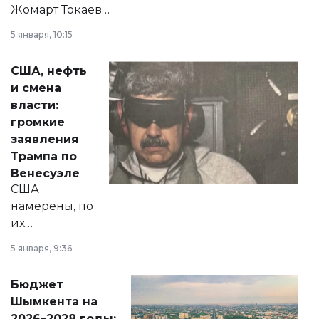
Жомарт Токаев
прокомментировал
5 января, 10:15
сразу несколько
актуальных тем —
США, нефть
от слухов о
и смена
политических
власти:
реформах до
громкие
вопросов армии,
заявления
экономики и
Трампа по
личного здоровья.
Венесуэле
США
намерены, по
их
утверждению,
5 января, 9:36
принести
свободу
Бюджет
народу
Шымкента на
Венесуэлы.
2026–2028 годы: