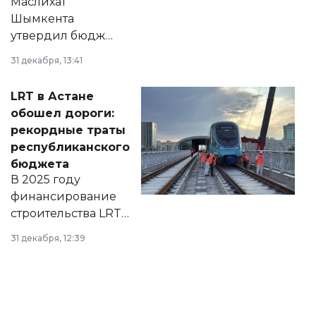
Маслихат
Шымкента
утвердил бюджет
города на 2026–
31 декабря, 13:41
2028 годы.
Соответствующий
LRT в Астане
документ
обошел дороги:
появился в базе
рекордные траты
нормативных
республиканского
правовых актов и
бюджета
на сайте маслихат
В 2025 году
города.
финансирование
строительства LRT
в Астане из
31 декабря, 12:39
республиканского
бюджета достигло
рекордных
объемов.