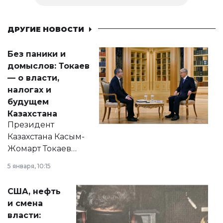
ДРУГИЕ НОВОСТИ
Без паники и
домыслов: Токаев
— о власти,
налогах и
будущем
Казахстана
Президент
Казахстана Касым-
Жомарт Токаев
прокомментировал
5 января, 10:15
сразу несколько
актуальных тем —
США, нефть
от слухов о
и смена
политических
власти:
реформах до