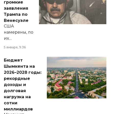
громкие
вопросов армии,
заявления
экономики и
Трампа по
личного здоровья.
Венесуэле
США
намерены, по
их
утверждению,
5 января, 9:36
принести
свободу
Бюджет
народу
Шымкента на
Венесуэлы.
2026–2028 годы:
рекордные
доходы и
долговая
нагрузка на
сотни
миллиардов