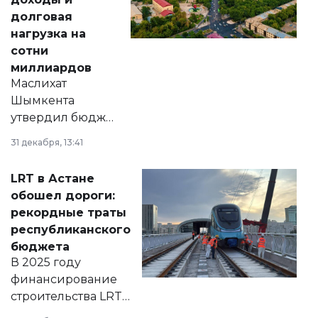
долговая
нагрузка на
сотни
миллиардов
Маслихат
Шымкента
утвердил бюджет
города на 2026–
31 декабря, 13:41
2028 годы.
Соответствующий
LRT в Астане
документ
обошел дороги:
появился в базе
рекордные траты
нормативных
республиканского
правовых актов и
бюджета
на сайте маслихат
В 2025 году
города.
финансирование
строительства LRT
в Астане из