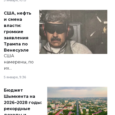
5 января, 10:15
сразу несколько
актуальных тем —
США, нефть
от слухов о
и смена
политических
власти:
реформах до
громкие
вопросов армии,
заявления
экономики и
Трампа по
личного здоровья.
Венесуэле
США
намерены, по
их
утверждению,
5 января, 9:36
принести
свободу
Бюджет
народу
Шымкента на
Венесуэлы.
2026–2028 годы:
рекордные
доходы и