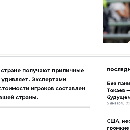
ПОСЛЕД
й стране получают приличные
о удивляет. Экспертами
Без пан
стоимости игроков составлен
Токаев —
нашей страны.
будущем
5 января, 10:
США, неф
громкие