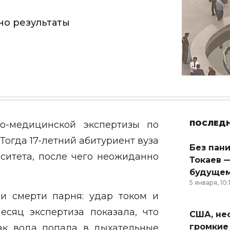
но результаты
ПОСЛЕД
но-медицинской экспертизы по
огда 17-летний абитуриент вуза
Без пан
ситета, после чего неожиданно
Токаев —
будущем
5 января, 10:
и смерти парня: удар током и
есяц экспертиза показала, что
США, неф
громкие
как вода попала в дыхательные