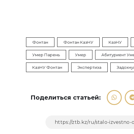
Фонтан
Фонтан КазНУ
КазНУ
Умер Парень
Умер
Абитуриент Ум
КазНУ Фонтан
Экспертиза
Задохну
Поделиться статьей: