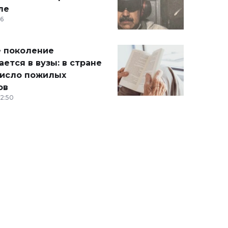
ле
36
 поколение
ется в вузы: в стране
число пожилых
ов
12:50