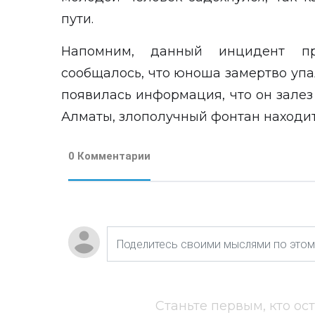
пути.
Напомним, данный
инцидент
п
сообщалось, что юноша замертво упа
появилась информация, что он залез 
Алматы, злополучный фонтан находит
0 Комментарии
Станьте первым, кто ос