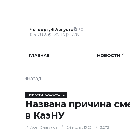
Четверг, 6 Августа
°C
469.85
542.16
5.78
ГЛАВНАЯ
НОВОСТИ
Назад
НОВОСТИ КАЗАХСТАНА
Названа причина см
в КазНУ
Асет Смагулов
24 июля, 15:55
3,272