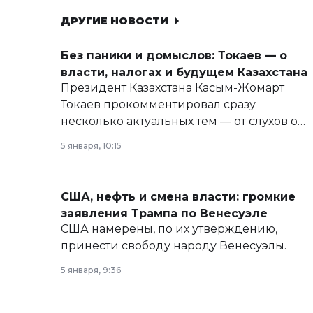
ДРУГИЕ НОВОСТИ
Без паники и домыслов: Токаев — о
власти, налогах и будущем Казахстана
Президент Казахстана Касым-Жомарт
Токаев прокомментировал сразу
несколько актуальных тем — от слухов о
политических реформах до вопросов
5 января, 10:15
армии, экономики и личного здоровья.
США, нефть и смена власти: громкие
заявления Трампа по Венесуэле
США намерены, по их утверждению,
принести свободу народу Венесуэлы.
5 января, 9:36