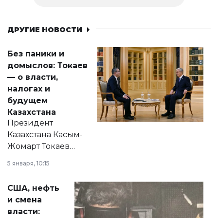
ДРУГИЕ НОВОСТИ
Без паники и
домыслов: Токаев
— о власти,
налогах и
будущем
Казахстана
Президент
Казахстана Касым-
Жомарт Токаев
прокомментировал
5 января, 10:15
сразу несколько
актуальных тем —
США, нефть
от слухов о
и смена
политических
власти:
реформах до