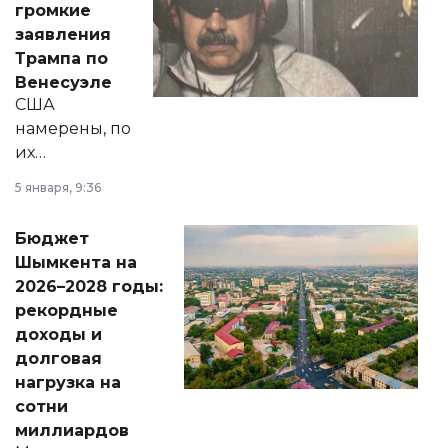
громкие
вопросов армии,
заявления
экономики и
Трампа по
личного здоровья.
Венесуэле
США
намерены, по
их
утверждению,
5 января, 9:36
принести
свободу
Бюджет
народу
Шымкента на
Венесуэлы.
2026–2028 годы:
рекордные
доходы и
долговая
нагрузка на
сотни
миллиардов