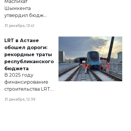
Маслихат
Шымкента
утвердил бюджет
города на 2026–
31 декабря, 13:41
2028 годы.
Соответствующий
LRT в Астане
документ
обошел дороги:
появился в базе
рекордные траты
нормативных
республиканского
правовых актов и
бюджета
на сайте маслихат
В 2025 году
города.
финансирование
строительства LRT
в Астане из
31 декабря, 12:39
республиканского
бюджета достигло
рекордных
объемов.