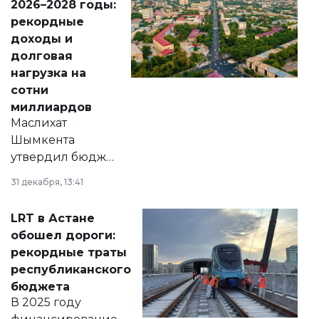
2026–2028 годы:
рекордные
доходы и
долговая
нагрузка на
сотни
миллиардов
Маслихат
Шымкента
утвердил бюджет
города на 2026–
31 декабря, 13:41
2028 годы.
Соответствующий
LRT в Астане
документ
обошел дороги:
появился в базе
рекордные траты
нормативных
республиканского
правовых актов и
бюджета
на сайте маслихат
В 2025 году
города.