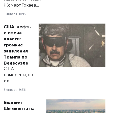
Жомарт Токаев
прокомментировал
5 января, 10:15
сразу несколько
актуальных тем —
США, нефть
от слухов о
и смена
политических
власти:
реформах до
громкие
вопросов армии,
заявления
экономики и
Трампа по
личного здоровья.
Венесуэле
США
намерены, по
их
утверждению,
5 января, 9:36
принести
свободу
Бюджет
народу
Шымкента на
Венесуэлы.