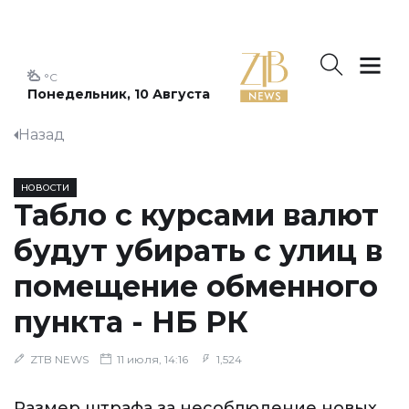
°C
Понедельник, 10 Августа
Назад
НОВОСТИ
Табло с курсами валют
будут убирать с улиц в
помещение обменного
пункта - НБ РК
ZTB NEWS
11 июля, 14:16
1,524
Размер штрафа за несоблюдение новых